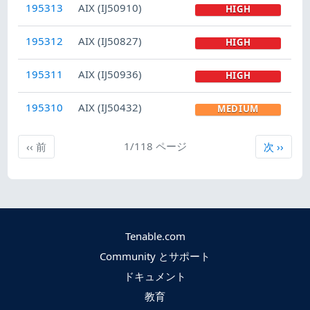
195313
AIX (IJ50910)
HIGH
195312
AIX (IJ50827)
HIGH
195311
AIX (IJ50936)
HIGH
195310
AIX (IJ50432)
MEDIUM
前
1/118 ページ
次
‹‹
前
次
››
Tenable.com
Community とサポート
ドキュメント
教育