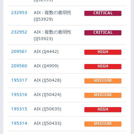
232953
AIX : 複数の脆弱性
CRITICAL
(IJ53929)
232952
AIX : 複数の脆弱性
CRITICAL
(IJ53923)
209561
AIX (IJ4442)
HIGH
209560
AIX (IJ4909)
HIGH
195317
AIX (IJ50428)
MEDIUM
195316
AIX (IJ50424)
MEDIUM
195315
AIX (IJ50635)
HIGH
195314
AIX (IJ50433)
MEDIUM