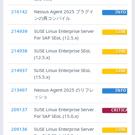
216142
Nessus Agent 2025 プラグイ
INFO
ンの再コンパイル
214939
SUSE Linux Enterprise Server
LOW
For SAP SEoL (12.5.x)
214938
SUSE Linux Enterprise SEoL
LOW
(12.5.x)
214937
SUSE Linux Enterprise SEoL
LOW
(15.5.x)
213497
Nessus Agent 2025 のリフレ
INFO
ッシュ
209137
SUSE Linux Enterprise Server
CRITICAL
For SAP SEoL (15.0.x)
209136
SUSE Linux Enterprise Server
LOW