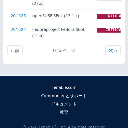
(27.x)
201525
openSUSE SEoL (13.1.x)
CRITICAL
201524
Fedoraproject Fedora SEoL
CRITICAL
(14.x)
前
1/12 ページ
次
‹‹
前
次
››
Tenable.com
Community とサポート
ドキュメント
教育
©
2026
Tenable®, Inc. All Rights Reserved