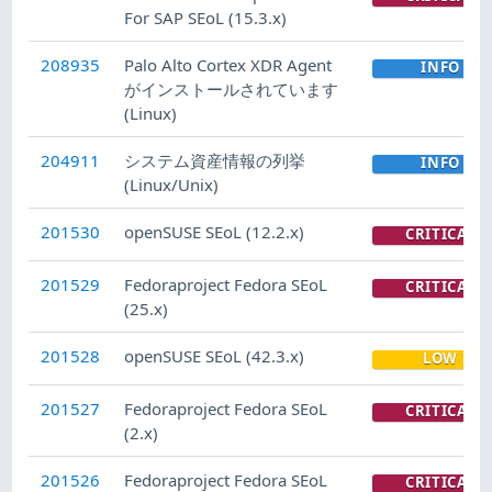
For SAP SEoL (15.3.x)
208935
Palo Alto Cortex XDR Agent
INFO
がインストールされています
(Linux)
204911
システム資産情報の列挙
INFO
(Linux/Unix)
201530
openSUSE SEoL (12.2.x)
CRITICAL
201529
Fedoraproject Fedora SEoL
CRITICAL
(25.x)
201528
openSUSE SEoL (42.3.x)
LOW
201527
Fedoraproject Fedora SEoL
CRITICAL
(2.x)
201526
Fedoraproject Fedora SEoL
CRITICAL