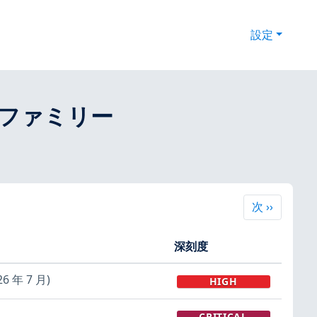
設定
ins ファミリー
次
次
››
深刻度
6 年 7 月)
HIGH
CRITICAL