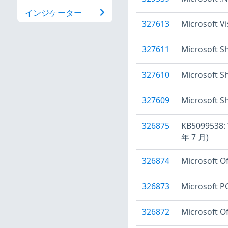
インジケーター
327613
Microsoft
327611
Microsoft 
327610
Microsoft 
327609
Microsof
326875
KB5099538
年 7 月)
326874
Microsof
326873
Microsoft 
326872
Microsoft