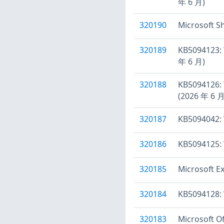
年 6 月)
320190
Microsoft
320189
KB5094123
年 6 月)
320188
KB509412
(2026 年 6 月
320187
KB5094042
320186
KB5094125
320185
Microsof
320184
KB5094128:
320183
Microsoft