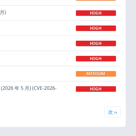
月)
HIGH
HIGH
HIGH
HIGH
MEDIUM
26 年 5 月) (CVE-2026-
HIGH
次
次
››