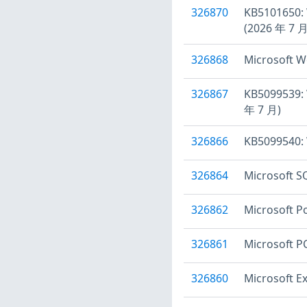
326870
KB510165
(2026 年 7 月
326868
Microsof
326867
KB5099539
年 7 月)
326866
KB5099540
326864
Microsoft
326862
Microsof
326861
Microsoft 
326860
Microsof