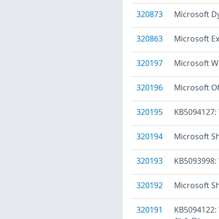
320873
Microsof
320863
Microsoft
320197
Microsof
320196
Microsof
320195
KB5094127:
320194
Microsof
320193
KB5093998
320192
Microsof
320191
KB5094122