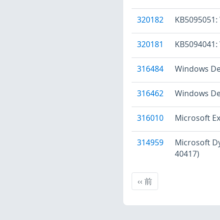
320182
KB5095051
320181
KB5094041
316484
Windows Def
316462
Windows D
316010
Microsoft
314959
Microsoft
40417)
前
‹‹
前