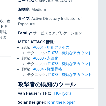
コード名
:
C-SERVICE-ACCOUNT
深刻度
:
Medium
タイプ
:
Active Directory Indicator of
め、攻
Exposure
なドキ
説明を
Family
:
サービスとアプリケーション
りま
MITRE ATT&CK 情報
:
戦術:
TA0001
-
初期アクセス
テクニック:
T1078
-
有効なアカウント
戦術:
TA0003
-
永続化
テクニック:
T1078
-
有効なアカウント
戦術:
TA0004
-
権限昇格
テクニック:
T1078
-
有効なアカウント
攻撃者の既知のツール
van Hauser / THC
:
THC-Hydra
Solar Designer
:
John the Ripper