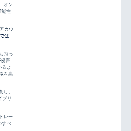
。オン
可能性
たアカウ
てでは
トも持っ
が侵害
いるよ
識を高
意し、
イブリ
トレー
のすべ