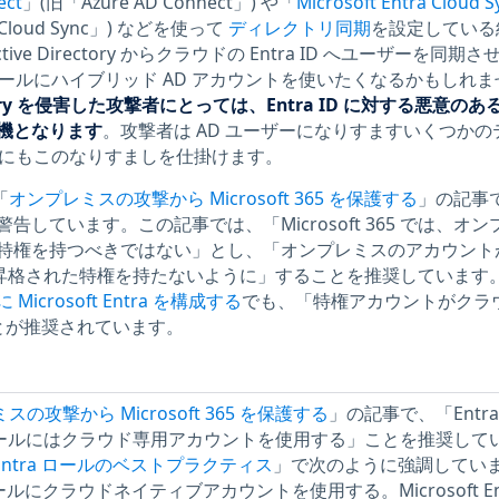
ect
」(旧「Azure AD Connect」) や「
Microsoft Entra Cloud S
t Cloud Sync」) などを使って
ディレクトリ同期
を設定している
ve Directory からクラウドの Entra ID へユーザーを同期さ
特権ロールにハイブリッド AD アカウントを使いたくなるかもしれ
rectory を侵害した攻撃者にとっては、Entra ID に対する悪意の
機となります
​。攻撃者は AD ユーザーになりすますいくつかの
ID にもこのなりすましを仕掛けます。
「
オンプレミスの攻撃から Microsoft 365 を保護する
」の記事
しています。この記事では、「Microsoft 365 では、オン
特権を持つべきではない」とし、「オンプレミスのアカウント
 に対する昇格された特権を持たないように」することを推奨しています
crosoft Entra を構成する
でも、「特権アカウントがクラ
ことが推奨されています。
の攻撃から Microsoft 365 を保護する
」の記事で、「Entra
 の特権ロールにはクラウド専用アカウントを使用する」ことを推奨して
ft Entra ロールのベストプラクティス
」で次のように強調していま
tra ロールにクラウドネイティブアカウントを使用する。Microsoft En