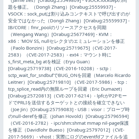
題を修正。（Dongli Zhang）[Orabug:25559937] -
VSOCK：sock_putは割り込みコンテキストで呼び出すのが
安全ではなかった（Dongli Zhang）[Orabug:25559937] -
IB/CORE：fmr_poolのリソースアクセスを同期
（Wengang Wang）[Orabug:25677469] - KVM：
x86：'MOV SS, nullセレクタ'のエミュレーションを修正
（Paolo Bonzini）[Orabug:25719675]（CVE-2017-
2583）（CVE-2017-2583）- ext4：マウント時に
s_first_meta_bg atを検証（Eryu Guan）
[Orabug:25719738]（CVE-2016-10208）- sctp：
sctp_wait_for_sndbufでBUG_ONを回避（Marcelo Ricardo
Leitner）[Orabug:25719810] （CVE-2017-5986）- tcp：
tcp_splice_read内の無限ループを回避（Eric Dumazet）
[Orabug:25720813]（CVE-2017-6214）- lpfcがP2Pモー
ドでPRLIを送信するターゲットとの接続を確立できない
（Joe Jin）[Orabug:25759083] - USB：visor：プローブ時
のnull-derefを修正（Johan Hovold）[Orabug:25796594]
（CVE-2016-2782）- ipc/shm:shmat mmap nil-page保護
を修正（Davidlohr Bueso）[Orabug:25797012]（CVE-
2017-5669）- vhost：実際にログのeventfdファイルを追