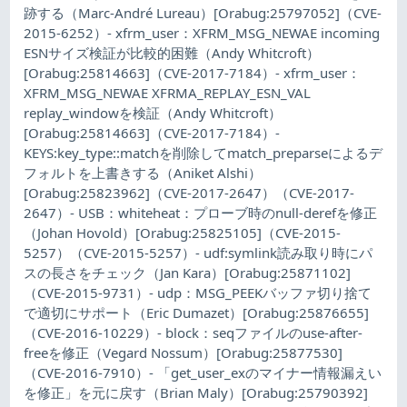
跡する（Marc-André Lureau）[Orabug:25797052]（CVE-
2015-6252）- xfrm_user：XFRM_MSG_NEWAE incoming
ESNサイズ検証が比較的困難（Andy Whitcroft）
[Orabug:25814663]（CVE-2017-7184）- xfrm_user：
XFRM_MSG_NEWAE XFRMA_REPLAY_ESN_VAL
replay_windowを検証（Andy Whitcroft）
[Orabug:25814663]（CVE-2017-7184）-
KEYS:key_type::matchを削除してmatch_preparseによるデ
フォルトを上書きする（Aniket Alshi）
[Orabug:25823962]（CVE-2017-2647）（CVE-2017-
2647）- USB：whiteheat：プローブ時のnull-derefを修正
（Johan Hovold）[Orabug:25825105]（CVE-2015-
5257）（CVE-2015-5257）- udf:symlink読み取り時にパ
スの長さをチェック（Jan Kara）[Orabug:25871102]
（CVE-2015-9731）- udp：MSG_PEEKバッファ切り捨て
で適切にサポート（Eric Dumazet）[Orabug:25876655]
（CVE-2016-10229）- block：seqファイルのuse-after-
freeを修正（Vegard Nossum）[Orabug:25877530]
（CVE-2016-7910）- 「get_user_exのマイナー情報漏えい
を修正」を元に戻す（Brian Maly）[Orabug:25790392]