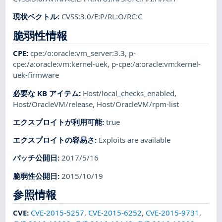
現状ベクトル
:
CVSS:3.0/E:P/RL:O/RC:C
脆弱性情報
CPE
:
cpe:/o:oracle:vm_server:3.3
,
p-
cpe:/a:oracle:vm:kernel-uek
,
p-cpe:/a:oracle:vm:kernel-
uek-firmware
必要な KB アイテム
:
Host/local_checks_enabled
,
Host/OracleVM/release
,
Host/OracleVM/rpm-list
エクスプロイトが利用可能
:
true
エクスプロイトの容易さ
:
Exploits are available
パッチ公開日
:
2017/5/16
脆弱性公開日
:
2015/10/19
参照情報
CVE
:
CVE-2015-5257
,
CVE-2015-6252
,
CVE-2015-9731
,