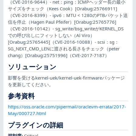
（CVE-2016-9644）- net：ping：ICMPヘッダー長の最小
サイズをチェック（Kees Cook）[Orabug:25766911]
（CVE-2016-8399）- ipv6：MTU < 1280のPTBパケット送
信を停止（Hagen Paul Pfeifer）[Orabug:25765776]
（CVE-2016-10142）- sg_write/bsg_writeがKERNEL_DS
での呼び出しにフィットしない（Al Viro）
[Orabug:25765445]（CVE-2016-10088）- scsi：sg：
SG_NEXT_CMD_LENに渡される長さをチェック（peter
chang）[Orabug:25751996]（CVE-2017-7187）
ソリューション
影響を受けるkernel-uek/kernel-uek-firmwareパッケージ
を更新してください。
参考資料
https://oss.oracle.com/pipermail/oraclevm-errata/2017-
May/000727.html
プラグインの詳細
深刻度
:
Critical