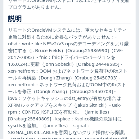
プログラムがありません。
説明
リモートのOracleVMシステムには、重大なセキュリティ
更新に対処するために必要なパッチがありません：-
nfsd：write-like NFSv2/v3 opsのデコーディングをより厳
密にする（J. Bruce Fields）[Orabug:25986990]（CVE-
2017-7895）- fnic：fnicドライバーのバージョンを
1.6.0.24に更新（John Sobecki）[Orabug:24448585] -
xen-netfront：OOM およびネットワーク負荷中のRxスト
ールを再構築（Dongli Zhang）[Orabug:25450703] -
xen-netfront：ネットワーク負荷およびOOM中のRxスト
ールを修正（Dongli Zhang）[Orabug:25450703] -
ipv6：ソケットキャッシュのdst_entryが有効な場合は
XFRMルックアップをスキップ（Jakub Sitnicki）- uek-
rpm：CONFIG_KSPLICEを有効化。（Jamie Iles）
[Orabug:25549809] - ksplice：Ksplice機能の決定用に
sysctlsを追加。（Jamie Iles）- signal：
SIGNAL_UNKILLABLEを意図しないクリア操作から保護。
（Jamie Iles）[Orabug:25549809] - VSOCK:lockdepの問