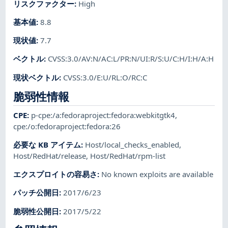
リスクファクター
:
High
基本値
:
8.8
現状値
:
7.7
ベクトル
:
CVSS:3.0/AV:N/AC:L/PR:N/UI:R/S:U/C:H/I:H/A:H
現状ベクトル
:
CVSS:3.0/E:U/RL:O/RC:C
脆弱性情報
CPE
:
p-cpe:/a:fedoraproject:fedora:webkitgtk4
,
cpe:/o:fedoraproject:fedora:26
必要な KB アイテム
:
Host/local_checks_enabled
,
Host/RedHat/release
,
Host/RedHat/rpm-list
エクスプロイトの容易さ
:
No known exploits are available
パッチ公開日
:
2017/6/23
脆弱性公開日
:
2017/5/22