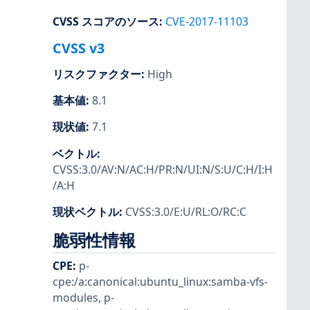
CVSS スコアのソース
:
CVE-2017-11103
CVSS v3
リスクファクター
:
High
基本値
:
8.1
現状値
:
7.1
ベクトル
:
CVSS:3.0/AV:N/AC:H/PR:N/UI:N/S:U/C:H/I:H
/A:H
現状ベクトル
:
CVSS:3.0/E:U/RL:O/RC:C
脆弱性情報
CPE
:
p-
cpe:/a:canonical:ubuntu_linux:samba-vfs-
modules
,
p-