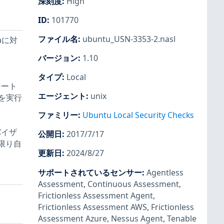
深刻度
:
High
ID
:
101770
ファイル名
:
ubuntu_USN-3353-2.nasl
aに対
バージョン
:
1.10
タイプ
:
Local
モート
エージェント
:
unix
を実行
ファミリー
:
Ubuntu Local Security Checks
バイザ
公開日
:
2017/7/17
限り自
更新日
:
2024/8/27
サポートされているセンサー
:
Agentless
Assessment
,
Continuous Assessment
,
Frictionless Assessment Agent
,
Frictionless Assessment AWS
,
Frictionless
Assessment Azure
,
Nessus Agent
,
Tenable