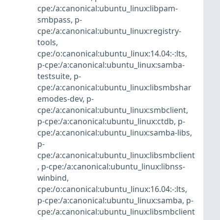
cpe:/a:canonical:ubuntu_linux:libpam-
smbpass
,
p-
cpe:/a:canonical:ubuntu_linux:registry-
tools
,
cpe:/o:canonical:ubuntu_linux:14.04:-:lts
,
p-cpe:/a:canonical:ubuntu_linux:samba-
testsuite
,
p-
cpe:/a:canonical:ubuntu_linux:libsmbshar
emodes-dev
,
p-
cpe:/a:canonical:ubuntu_linux:smbclient
,
p-cpe:/a:canonical:ubuntu_linux:ctdb
,
p-
cpe:/a:canonical:ubuntu_linux:samba-libs
,
p-
cpe:/a:canonical:ubuntu_linux:libsmbclient
,
p-cpe:/a:canonical:ubuntu_linux:libnss-
winbind
,
cpe:/o:canonical:ubuntu_linux:16.04:-:lts
,
p-cpe:/a:canonical:ubuntu_linux:samba
,
p-
cpe:/a:canonical:ubuntu_linux:libsmbclient