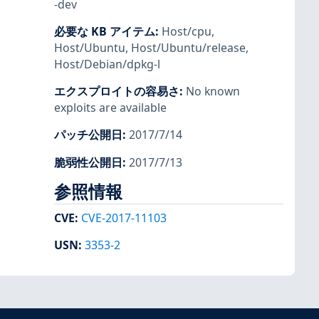
-dev
必要な KB アイテム
:
Host/cpu
,
Host/Ubuntu
,
Host/Ubuntu/release
,
Host/Debian/dpkg-l
エクスプロイトの容易さ
:
No known
exploits are available
パッチ公開日
:
2017/7/14
脆弱性公開日
:
2017/7/13
参照情報
CVE
:
CVE-2017-11103
USN
:
3353-2