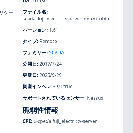
ID
:
101930
ファイル名
:
プリケー
scada_fuji_electric_vserver_detect.nbin
バージョン
:
1.61
タイプ
:
Remote
ファミリー
:
SCADA
公開日
:
2017/7/24
更新日
:
2025/9/29
資産インベントリ
:
true
サポートされているセンサー
:
Nessus
脆弱性情報
CPE
:
x-cpe:/a:fuji_electric:v-server