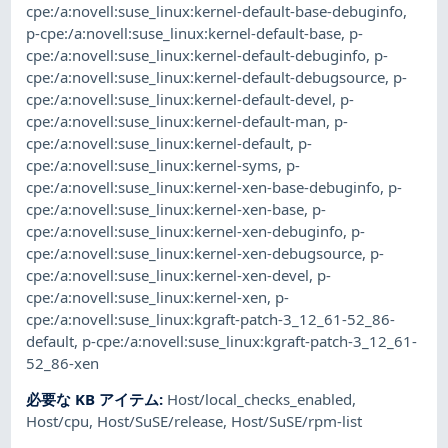
cpe:/a:novell:suse_linux:kernel-default-base-debuginfo
,
p-cpe:/a:novell:suse_linux:kernel-default-base
,
p-
cpe:/a:novell:suse_linux:kernel-default-debuginfo
,
p-
cpe:/a:novell:suse_linux:kernel-default-debugsource
,
p-
cpe:/a:novell:suse_linux:kernel-default-devel
,
p-
cpe:/a:novell:suse_linux:kernel-default-man
,
p-
cpe:/a:novell:suse_linux:kernel-default
,
p-
cpe:/a:novell:suse_linux:kernel-syms
,
p-
cpe:/a:novell:suse_linux:kernel-xen-base-debuginfo
,
p-
cpe:/a:novell:suse_linux:kernel-xen-base
,
p-
cpe:/a:novell:suse_linux:kernel-xen-debuginfo
,
p-
cpe:/a:novell:suse_linux:kernel-xen-debugsource
,
p-
cpe:/a:novell:suse_linux:kernel-xen-devel
,
p-
cpe:/a:novell:suse_linux:kernel-xen
,
p-
cpe:/a:novell:suse_linux:kgraft-patch-3_12_61-52_86-
default
,
p-cpe:/a:novell:suse_linux:kgraft-patch-3_12_61-
52_86-xen
必要な KB アイテム
:
Host/local_checks_enabled
,
Host/cpu
,
Host/SuSE/release
,
Host/SuSE/rpm-list