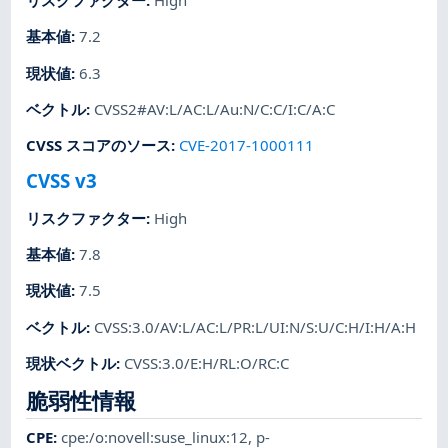
リスクファクター
:
High
基本値
:
7.2
現状値
:
6.3
ベクトル
:
CVSS2#AV:L/AC:L/Au:N/C:C/I:C/A:C
CVSS スコアのソース
:
CVE-2017-1000111
CVSS v3
リスクファクター
:
High
基本値
:
7.8
現状値
:
7.5
ベクトル
:
CVSS:3.0/AV:L/AC:L/PR:L/UI:N/S:U/C:H/I:H/A:H
現状ベクトル
:
CVSS:3.0/E:H/RL:O/RC:C
脆弱性情報
CPE
:
cpe:/o:novell:suse_linux:12
,
p-