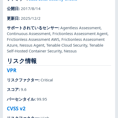
公開日
:
2017/8/14
更新日
:
2025/12/2
サポートされているセンサー
:
Agentless Assessment
,
Continuous Assessment
,
Frictionless Assessment Agent
,
Frictionless Assessment AWS
,
Frictionless Assessment
Azure
,
Nessus Agent
,
Tenable Cloud Security
,
Tenable
Self-Hosted Container Security
,
Nessus
リスク情報
VPR
リスクファクター
:
Critical
スコア
:
9.6
パーセンタイル
:
99.95
CVSS v2