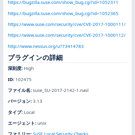
https://bugzilla.suse.com/show_bug.cgi?id=1052311
https://bugzilla.suse.com/show_bug.cgi?id=1052365
https://www.suse.com/security/cve/CVE-2017-1000111/
https://www.suse.com/security/cve/CVE-2017-1000112/
http://www.nessus.org/u?73414783
プラグインの詳細
深刻度
:
High
ID
:
102475
ファイル名
:
suse_SU-2017-2142-1.nasl
バージョン
:
3.13
タイプ
:
Local
エージェント
:
unix
ファミリー
:
SuSE Local Security Checks