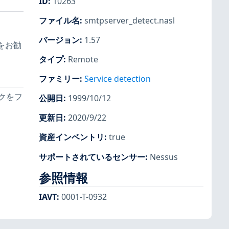
ID
:
10263
ファイル名
:
smtpserver_detect.nasl
バージョン
:
1.57
をお勧
タイプ
:
Remote
ファミリー
:
Service detection
クをフ
公開日
:
1999/10/12
更新日
:
2020/9/22
資産インベントリ
:
true
サポートされているセンサー
:
Nessus
参照情報
IAVT
:
0001-T-0932