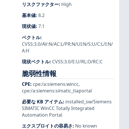
リスクファクター
:
High
基本値
:
8.2
現状値
:
7.1
ベクトル
:
CVSS:3.0/AV:N/AC:L/PR:N/UI:N/S:U/C:L/I:N/
A:H
現状ベクトル
:
CVSS:3.0/E:U/RL:O/RC:C
脆弱性情報
CPE
:
cpe:/a:siemens:wincc
,
cpe:/a:siemens:simatic_tiaportal
必要な KB アイテム
:
installed_sw/Siemens
SIMATIC WinCC Totally Integrated
Automation Portal
エクスプロイトの容易さ
:
No known