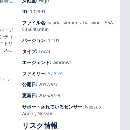
脆弱性
深刻度
:
High
ID
:
102991
ファイル名
:
scada_siemens_tia_wincc_SSA-
535640.nbin
のバージ
エンティ
バージョン
:
1.101
にトリ
ースに
タイプ
:
Local
エージェント
:
windows
ファミリー
:
SCADA
降にアッ
公開日
:
2017/9/7
更新日
:
2025/9/29
サポートされているセンサー
:
Nessus
Agent
,
Nessus
リスク情報