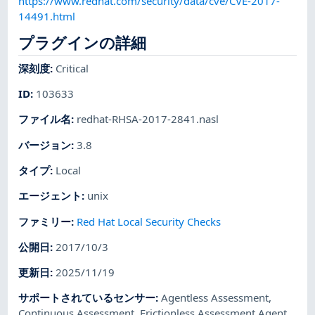
https://www.redhat.com/security/data/cve/CVE-2017-
14491.html
プラグインの詳細
深刻度
:
Critical
ID
:
103633
ファイル名
:
redhat-RHSA-2017-2841.nasl
バージョン
:
3.8
タイプ
:
Local
エージェント
:
unix
ファミリー
:
Red Hat Local Security Checks
公開日
:
2017/10/3
更新日
:
2025/11/19
サポートされているセンサー
:
Agentless Assessment
,
Continuous Assessment
,
Frictionless Assessment Agent
,