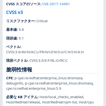
CVSS スコアのソース
:
CVE-2017-14491
CVSS v3
リスクファクター
:
Critical
基本値
:
9.8
現状値
:
9.1
ベクトル
:
CVSS:3.0/AV:N/AC:L/PR:N/UI:N/S:U/C:H/I:H/A:H
現状ベクトル
:
CVSS:3.0/E:F/RL:O/RC:C
脆弱性情報
CPE
:
p-cpe:/a:redhat:enterprise_linux:dnsmasq-
debuginfo
,
p-cpe:/a:redhat:enterprise_linux:dnsmasq
,
cpe:/o:redhat:enterprise_linux:5.9
必要な KB アイテム
:
Host/local_checks_enabled
,
Host/RedHat/release
,
Host/RedHat/rpm-list
,
Host/cpu