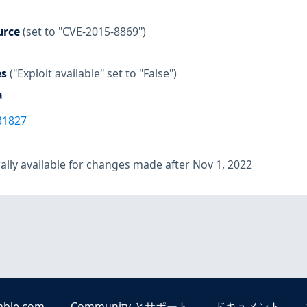
urce
(set to "CVE-2015-8869")
es
("Exploit available" set to "False")
a
31827
lly available for changes made after Nov 1, 2022
able.com
Community とサポート
ドキュメント