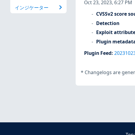
Oct 23, 2023, 6:27 PM
インジケーター
CVSSv2 score so
Detection
Exploit attribut
Plugin metadat
Plugin Feed
:
2023102
*
Changelogs are genera
Ten