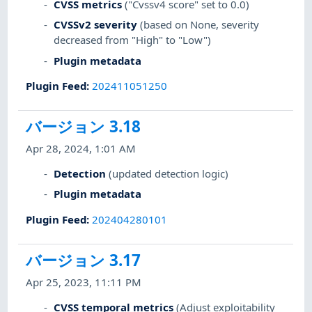
CVSS metrics
("Cvssv4 score" set to 0.0)
CVSSv2 severity
(based on None, severity
decreased from "High" to "Low")
Plugin metadata
Plugin Feed
:
202411051250
バージョン 3.18
Apr 28, 2024, 1:01 AM
Detection
(updated detection logic)
Plugin metadata
Plugin Feed
:
202404280101
バージョン 3.17
Apr 25, 2023, 11:11 PM
CVSS temporal metrics
(Adjust exploitability