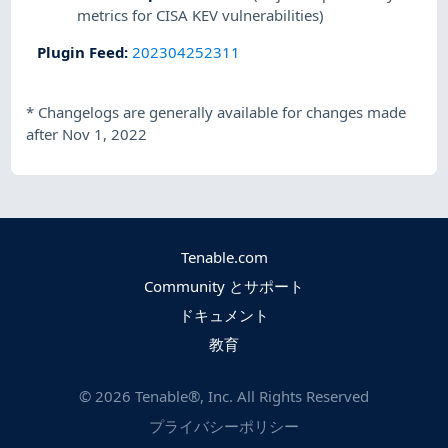
metrics for CISA KEV vulnerabilities)
Plugin Feed
:
202304252311
*
Changelogs are generally available for changes made
after Nov 1, 2022
Tenable.com
Community とサポート
ドキュメント
教育
©
2026
Tenable®, Inc. All Rights Reserved
プライバシーポリシー