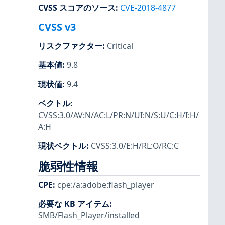
CVSS スコアのソース
:
CVE-2018-4877
CVSS v3
リスクファクター
:
Critical
基本値
:
9.8
現状値
:
9.4
ベクトル
:
CVSS:3.0/AV:N/AC:L/PR:N/UI:N/S:U/C:H/I:H/
A:H
現状ベクトル
:
CVSS:3.0/E:H/RL:O/RC:C
脆弱性情報
CPE
:
cpe:/a:adobe:flash_player
必要な KB アイテム
:
SMB/Flash_Player/installed