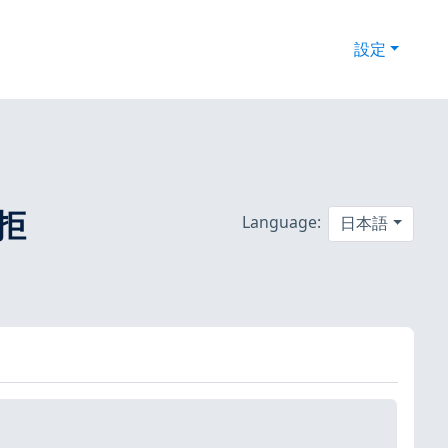
設定
ス拒
Language:
日本語