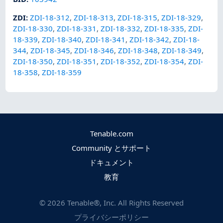
ZDI
:
ZDI-18-312
,
ZDI-18-313
,
ZDI-18-315
,
ZDI-18-329
,
ZDI-18-330
,
ZDI-18-331
,
ZDI-18-332
,
ZDI-18-335
,
ZDI-
18-339
,
ZDI-18-340
,
ZDI-18-341
,
ZDI-18-342
,
ZDI-18-
344
,
ZDI-18-345
,
ZDI-18-346
,
ZDI-18-348
,
ZDI-18-349
,
ZDI-18-350
,
ZDI-18-351
,
ZDI-18-352
,
ZDI-18-354
,
ZDI-
18-358
,
ZDI-18-359
Tenable.com
Community とサポート
ドキュメント
教育
©
2026
Tenable®, Inc. All Rights Reserved
プライバシーポリシー