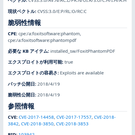
ベクトル
:
CVSS:3.0/AV:N/AC:L/PR:N/UI:R/S:U/C:H/I:H/A:H
現状ベクトル
:
CVSS:3.0/E:P/RL:O/RC:C
脆弱性情報
CPE
:
cpe:/a:foxitsoftware:phantom
,
cpe:/a:foxitsoftware:phantompdf
必要な KB アイテム
:
installed_sw/FoxitPhantomPDF
エクスプロイトが利用可能
:
true
エクスプロイトの容易さ
:
Exploits are available
パッチ公開日
:
2018/4/19
脆弱性公開日
:
2018/4/19
参照情報
CVE
:
CVE-2017-14458
,
CVE-2017-17557
,
CVE-2018-
3842
,
CVE-2018-3850
,
CVE-2018-3853
BID
:
103942