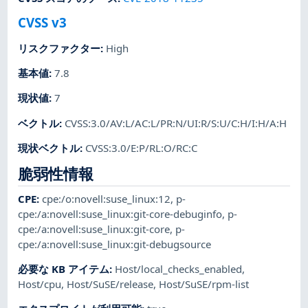
CVSS v3
リスクファクター
:
High
基本値
:
7.8
現状値
:
7
ベクトル
:
CVSS:3.0/AV:L/AC:L/PR:N/UI:R/S:U/C:H/I:H/A:H
現状ベクトル
:
CVSS:3.0/E:P/RL:O/RC:C
脆弱性情報
CPE
:
cpe:/o:novell:suse_linux:12
,
p-
cpe:/a:novell:suse_linux:git-core-debuginfo
,
p-
cpe:/a:novell:suse_linux:git-core
,
p-
cpe:/a:novell:suse_linux:git-debugsource
必要な KB アイテム
:
Host/local_checks_enabled
,
Host/cpu
,
Host/SuSE/release
,
Host/SuSE/rpm-list