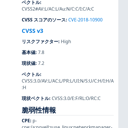
ベクトル
:
CVSS2#AV:L/AC:L/Au:N/C:C/I:C/A:C
CVSS スコアのソース
:
CVE-2018-10900
CVSS v3
リスクファクター
:
High
基本値
:
7.8
現状値
:
7.2
ベクトル
:
CVSS:3.0/AV:L/AC:L/PR:L/UI:N/S:U/C:H/I:H/A
:H
現状ベクトル
:
CVSS:3.0/E:F/RL:O/RC:C
脆弱性情報
CPE
:
p-
cpe:/a:novell:suse_linux:networkmanager-