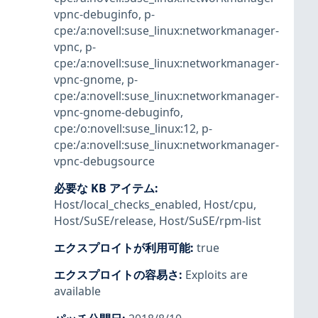
vpnc-debuginfo
,
p-
cpe:/a:novell:suse_linux:networkmanager-
vpnc
,
p-
cpe:/a:novell:suse_linux:networkmanager-
vpnc-gnome
,
p-
cpe:/a:novell:suse_linux:networkmanager-
vpnc-gnome-debuginfo
,
cpe:/o:novell:suse_linux:12
,
p-
cpe:/a:novell:suse_linux:networkmanager-
vpnc-debugsource
必要な KB アイテム
:
Host/local_checks_enabled
,
Host/cpu
,
Host/SuSE/release
,
Host/SuSE/rpm-list
エクスプロイトが利用可能
:
true
エクスプロイトの容易さ
:
Exploits are
available