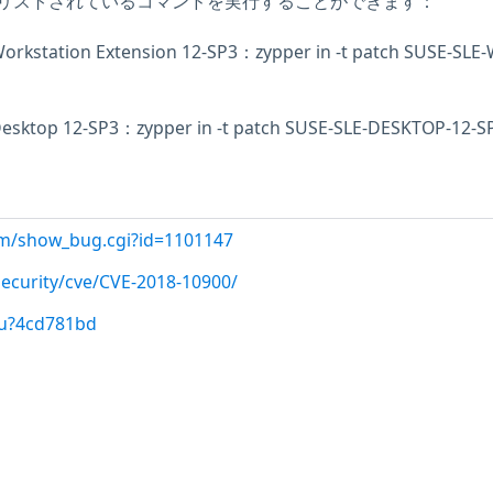
リストされているコマンドを実行することができます：
Workstation Extension 12-SP3：zypper in -t patch SUSE-SLE-
Desktop 12-SP3：zypper in -t patch SUSE-SLE-DESKTOP-12-S
com/show_bug.cgi?id=1101147
ecurity/cve/CVE-2018-10900/
/u?4cd781bd