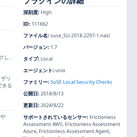
プラグインの詳細
深刻度
:
High
ID
:
111662
ファイル名
:
suse_SU-2018-2297-1.nasl
バージョン
:
1.7
ックし、
タイプ
:
Local
エージェント
:
unix
イザリ
ファミリー
:
SuSE Local Security Checks
できる
公開日
:
2018/8/13
更新日
:
2024/8/22
eや
サポートされているセンサー
:
Frictionless
Assessment AWS
,
Frictionless Assessment
Azure
,
Frictionless Assessment Agent
,