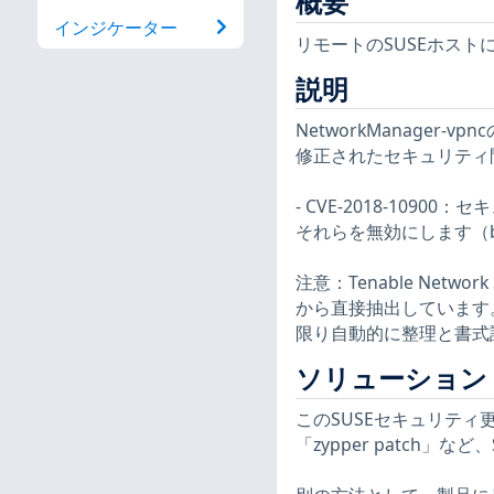
概要
インジケーター
リモートのSUSEホスト
説明
NetworkManage
修正されたセキュリティ
- CVE-2018-10
それらを無効にします（bsc
注意：Tenable Net
から直接抽出しています。
限り自動的に整理と書式
ソリューション
このSUSEセキュリティ更
「zypper patch