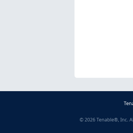
Ten
©
2026
Tenable®, Inc. A