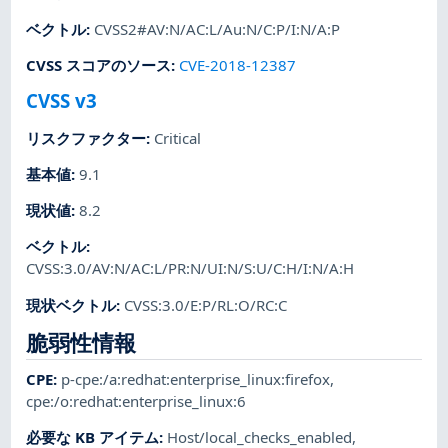
ベクトル
:
CVSS2#AV:N/AC:L/Au:N/C:P/I:N/A:P
CVSS スコアのソース
:
CVE-2018-12387
CVSS v3
リスクファクター
:
Critical
基本値
:
9.1
現状値
:
8.2
ベクトル
:
CVSS:3.0/AV:N/AC:L/PR:N/UI:N/S:U/C:H/I:N/A:H
現状ベクトル
:
CVSS:3.0/E:P/RL:O/RC:C
脆弱性情報
CPE
:
p-cpe:/a:redhat:enterprise_linux:firefox
,
cpe:/o:redhat:enterprise_linux:6
必要な KB アイテム
:
Host/local_checks_enabled
,