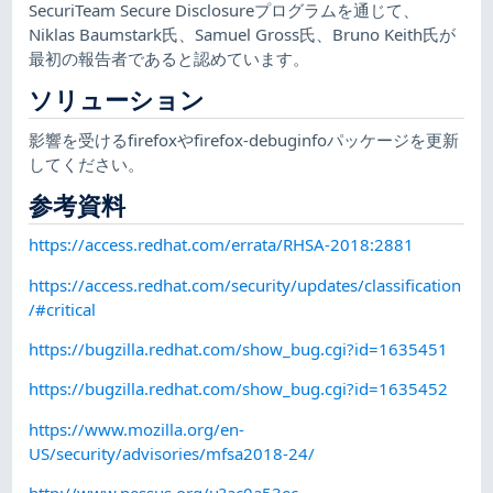
SecuriTeam Secure Disclosureプログラムを通じて、
Niklas Baumstark氏、Samuel Gross氏、Bruno Keith氏が
最初の報告者であると認めています。
ソリューション
影響を受けるfirefoxやfirefox-debuginfoパッケージを更新
してください。
参考資料
https://access.redhat.com/errata/RHSA-2018:2881
https://access.redhat.com/security/updates/classification
/#critical
https://bugzilla.redhat.com/show_bug.cgi?id=1635451
https://bugzilla.redhat.com/show_bug.cgi?id=1635452
https://www.mozilla.org/en-
US/security/advisories/mfsa2018-24/
http://www.nessus.org/u?ac0a53ec