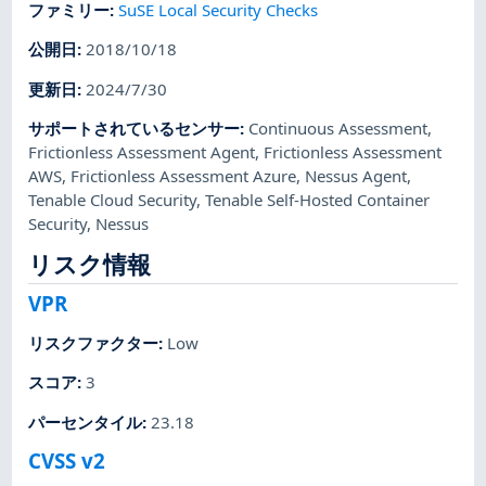
ファミリー
:
SuSE Local Security Checks
公開日
:
2018/10/18
更新日
:
2024/7/30
サポートされているセンサー
:
Continuous Assessment
,
Frictionless Assessment Agent
,
Frictionless Assessment
AWS
,
Frictionless Assessment Azure
,
Nessus Agent
,
Tenable Cloud Security
,
Tenable Self-Hosted Container
Security
,
Nessus
リスク情報
VPR
リスクファクター
:
Low
スコア
:
3
パーセンタイル
:
23.18
CVSS v2