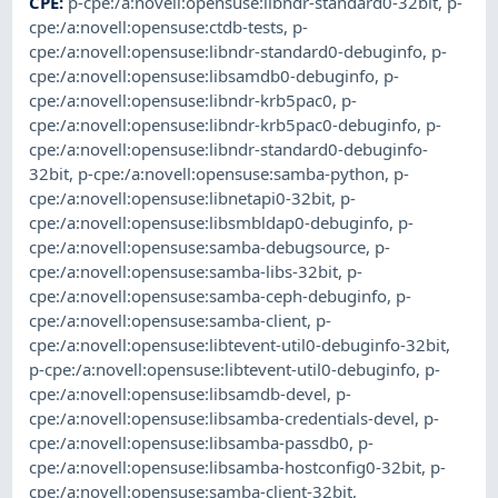
CPE
:
p-cpe:/a:novell:opensuse:libndr-standard0-32bit
,
p-
cpe:/a:novell:opensuse:ctdb-tests
,
p-
cpe:/a:novell:opensuse:libndr-standard0-debuginfo
,
p-
cpe:/a:novell:opensuse:libsamdb0-debuginfo
,
p-
cpe:/a:novell:opensuse:libndr-krb5pac0
,
p-
cpe:/a:novell:opensuse:libndr-krb5pac0-debuginfo
,
p-
cpe:/a:novell:opensuse:libndr-standard0-debuginfo-
32bit
,
p-cpe:/a:novell:opensuse:samba-python
,
p-
cpe:/a:novell:opensuse:libnetapi0-32bit
,
p-
cpe:/a:novell:opensuse:libsmbldap0-debuginfo
,
p-
cpe:/a:novell:opensuse:samba-debugsource
,
p-
cpe:/a:novell:opensuse:samba-libs-32bit
,
p-
cpe:/a:novell:opensuse:samba-ceph-debuginfo
,
p-
cpe:/a:novell:opensuse:samba-client
,
p-
cpe:/a:novell:opensuse:libtevent-util0-debuginfo-32bit
,
p-cpe:/a:novell:opensuse:libtevent-util0-debuginfo
,
p-
cpe:/a:novell:opensuse:libsamdb-devel
,
p-
cpe:/a:novell:opensuse:libsamba-credentials-devel
,
p-
cpe:/a:novell:opensuse:libsamba-passdb0
,
p-
cpe:/a:novell:opensuse:libsamba-hostconfig0-32bit
,
p-
cpe:/a:novell:opensuse:samba-client-32bit
,