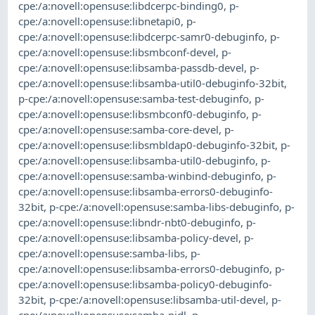
cpe:/a:novell:opensuse:libdcerpc-binding0
,
p-
cpe:/a:novell:opensuse:libnetapi0
,
p-
cpe:/a:novell:opensuse:libdcerpc-samr0-debuginfo
,
p-
cpe:/a:novell:opensuse:libsmbconf-devel
,
p-
cpe:/a:novell:opensuse:libsamba-passdb-devel
,
p-
cpe:/a:novell:opensuse:libsamba-util0-debuginfo-32bit
,
p-cpe:/a:novell:opensuse:samba-test-debuginfo
,
p-
cpe:/a:novell:opensuse:libsmbconf0-debuginfo
,
p-
cpe:/a:novell:opensuse:samba-core-devel
,
p-
cpe:/a:novell:opensuse:libsmbldap0-debuginfo-32bit
,
p-
cpe:/a:novell:opensuse:libsamba-util0-debuginfo
,
p-
cpe:/a:novell:opensuse:samba-winbind-debuginfo
,
p-
cpe:/a:novell:opensuse:libsamba-errors0-debuginfo-
32bit
,
p-cpe:/a:novell:opensuse:samba-libs-debuginfo
,
p-
cpe:/a:novell:opensuse:libndr-nbt0-debuginfo
,
p-
cpe:/a:novell:opensuse:libsamba-policy-devel
,
p-
cpe:/a:novell:opensuse:samba-libs
,
p-
cpe:/a:novell:opensuse:libsamba-errors0-debuginfo
,
p-
cpe:/a:novell:opensuse:libsamba-policy0-debuginfo-
32bit
,
p-cpe:/a:novell:opensuse:libsamba-util-devel
,
p-
cpe:/a:novell:opensuse:samba-pidl
,
p-