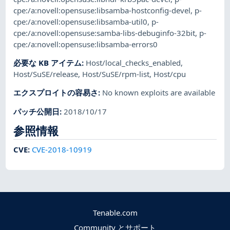
cpe:/a:novell:opensuse:libsamba-hostconfig-devel
,
p-
cpe:/a:novell:opensuse:libsamba-util0
,
p-
cpe:/a:novell:opensuse:samba-libs-debuginfo-32bit
,
p-
cpe:/a:novell:opensuse:libsamba-errors0
必要な KB アイテム
:
Host/local_checks_enabled
,
Host/SuSE/release
,
Host/SuSE/rpm-list
,
Host/cpu
エクスプロイトの容易さ
:
No known exploits are available
パッチ公開日
:
2018/10/17
参照情報
CVE
:
CVE-2018-10919
Tenable.com
Community とサポート