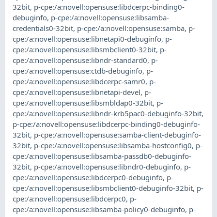
32bit
,
p-cpe:/a:novell:opensuse:libdcerpc-binding0-
debuginfo
,
p-cpe:/a:novell:opensuse:libsamba-
credentials0-32bit
,
p-cpe:/a:novell:opensuse:samba
,
p-
cpe:/a:novell:opensuse:libnetapi0-debuginfo
,
p-
cpe:/a:novell:opensuse:libsmbclient0-32bit
,
p-
cpe:/a:novell:opensuse:libndr-standard0
,
p-
cpe:/a:novell:opensuse:ctdb-debuginfo
,
p-
cpe:/a:novell:opensuse:libdcerpc-samr0
,
p-
cpe:/a:novell:opensuse:libnetapi-devel
,
p-
cpe:/a:novell:opensuse:libsmbldap0-32bit
,
p-
cpe:/a:novell:opensuse:libndr-krb5pac0-debuginfo-32bit
,
p-cpe:/a:novell:opensuse:libdcerpc-binding0-debuginfo-
32bit
,
p-cpe:/a:novell:opensuse:samba-client-debuginfo-
32bit
,
p-cpe:/a:novell:opensuse:libsamba-hostconfig0
,
p-
cpe:/a:novell:opensuse:libsamba-passdb0-debuginfo-
32bit
,
p-cpe:/a:novell:opensuse:libndr0-debuginfo
,
p-
cpe:/a:novell:opensuse:libdcerpc0-debuginfo
,
p-
cpe:/a:novell:opensuse:libsmbclient0-debuginfo-32bit
,
p-
cpe:/a:novell:opensuse:libdcerpc0
,
p-
cpe:/a:novell:opensuse:libsamba-policy0-debuginfo
,
p-