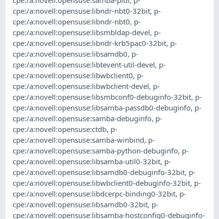
cpe:/a:novell:opensuse:libndr-nbt0-32bit
,
p-
cpe:/a:novell:opensuse:libndr-nbt0
,
p-
cpe:/a:novell:opensuse:libsmbldap-devel
,
p-
cpe:/a:novell:opensuse:libndr-krb5pac0-32bit
,
p-
cpe:/a:novell:opensuse:libsamdb0
,
p-
cpe:/a:novell:opensuse:libtevent-util-devel
,
p-
cpe:/a:novell:opensuse:libwbclient0
,
p-
cpe:/a:novell:opensuse:libwbclient-devel
,
p-
cpe:/a:novell:opensuse:libsmbconf0-debuginfo-32bit
,
p-
cpe:/a:novell:opensuse:libsamba-passdb0-debuginfo
,
p-
cpe:/a:novell:opensuse:samba-debuginfo
,
p-
cpe:/a:novell:opensuse:ctdb
,
p-
cpe:/a:novell:opensuse:samba-winbind
,
p-
cpe:/a:novell:opensuse:samba-python-debuginfo
,
p-
cpe:/a:novell:opensuse:libsamba-util0-32bit
,
p-
cpe:/a:novell:opensuse:libsamdb0-debuginfo-32bit
,
p-
cpe:/a:novell:opensuse:libwbclient0-debuginfo-32bit
,
p-
cpe:/a:novell:opensuse:libdcerpc-binding0-32bit
,
p-
cpe:/a:novell:opensuse:libsamdb0-32bit
,
p-
cpe:/a:novell:opensuse:libsamba-hostconfig0-debuginfo-