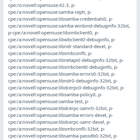
cpe:/o:novell:opensuse:42.3
,
p-
cpe:/a:novell:opensuse:samba-ceph
,
p-
cpe:/a:novell:opensuse:libsamba-credentials0
,
p-
cpe:/a:novell:opensuse:samba-winbind-debuginfo-32bit
,
p-cpe:/a:novell:opensuse:libsmbclient0
,
p-
cpe:/a:novell:opensuse:libwbclient0-debuginfo
,
p-
cpe:/a:novell:opensuse:libndr-standard-devel
,
p-
cpe:/a:novell:opensuse:libsmbconf0
,
p-
cpe:/a:novell:opensuse:libnetapi0-debuginfo-32bit
,
p-
cpe:/a:novell:opensuse:libsmbclient0-debuginfo
,
p-
cpe:/a:novell:opensuse:libsamba-errors0-32bit
,
p-
cpe:/a:novell:opensuse:libndr0-debuginfo-32bit
,
p-
cpe:/a:novell:opensuse:libdcerpc0-debuginfo-32bit
,
p-
cpe:/a:novell:opensuse:libsamba-policy0
,
p-
cpe:/a:novell:opensuse:samba-test
,
p-
cpe:/a:novell:opensuse:libdcerpc-samr0-32bit
,
p-
cpe:/a:novell:opensuse:libsamba-errors-devel
,
p-
cpe:/a:novell:opensuse:libdcerpc-samr-devel
,
p-
cpe:/a:novell:opensuse:libsmbconf0-32bit
,
p-
cpe:/a:novell:opensuse:libsamba-passdb0-32bit
,
p-