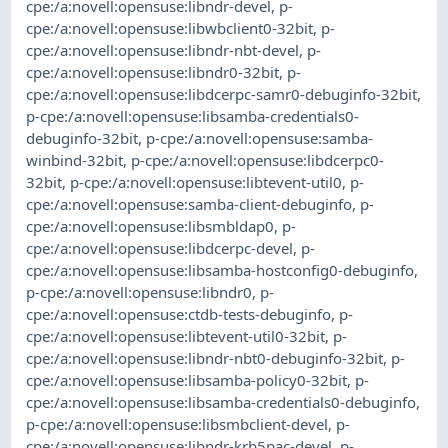
cpe:/a:novell:opensuse:libndr-devel
,
p-
cpe:/a:novell:opensuse:libwbclient0-32bit
,
p-
cpe:/a:novell:opensuse:libndr-nbt-devel
,
p-
cpe:/a:novell:opensuse:libndr0-32bit
,
p-
cpe:/a:novell:opensuse:libdcerpc-samr0-debuginfo-32bit
,
p-cpe:/a:novell:opensuse:libsamba-credentials0-
debuginfo-32bit
,
p-cpe:/a:novell:opensuse:samba-
winbind-32bit
,
p-cpe:/a:novell:opensuse:libdcerpc0-
32bit
,
p-cpe:/a:novell:opensuse:libtevent-util0
,
p-
cpe:/a:novell:opensuse:samba-client-debuginfo
,
p-
cpe:/a:novell:opensuse:libsmbldap0
,
p-
cpe:/a:novell:opensuse:libdcerpc-devel
,
p-
cpe:/a:novell:opensuse:libsamba-hostconfig0-debuginfo
,
p-cpe:/a:novell:opensuse:libndr0
,
p-
cpe:/a:novell:opensuse:ctdb-tests-debuginfo
,
p-
cpe:/a:novell:opensuse:libtevent-util0-32bit
,
p-
cpe:/a:novell:opensuse:libndr-nbt0-debuginfo-32bit
,
p-
cpe:/a:novell:opensuse:libsamba-policy0-32bit
,
p-
cpe:/a:novell:opensuse:libsamba-credentials0-debuginfo
,
p-cpe:/a:novell:opensuse:libsmbclient-devel
,
p-
cpe:/a:novell:opensuse:libndr-krb5pac-devel
,
p-