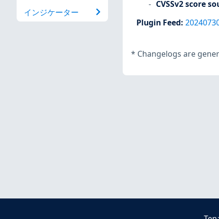
CVSSv2 score so
インジケーター
Plugin Feed
:
2024073
*
Changelogs are genera
Ten