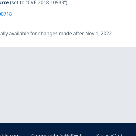
urce
(set to "CVE-2018-10933")
00718
lly available for changes made after Nov 1, 2022
able.com
Community とサポート
ドキュメント