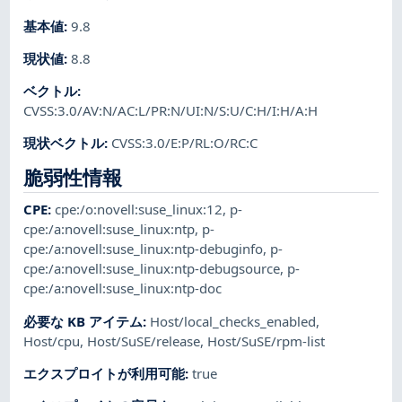
基本値
:
9.8
現状値
:
8.8
ベクトル
:
CVSS:3.0/AV:N/AC:L/PR:N/UI:N/S:U/C:H/I:H/A:H
現状ベクトル
:
CVSS:3.0/E:P/RL:O/RC:C
脆弱性情報
CPE
:
cpe:/o:novell:suse_linux:12
,
p-
cpe:/a:novell:suse_linux:ntp
,
p-
cpe:/a:novell:suse_linux:ntp-debuginfo
,
p-
cpe:/a:novell:suse_linux:ntp-debugsource
,
p-
cpe:/a:novell:suse_linux:ntp-doc
必要な KB アイテム
:
Host/local_checks_enabled
,
Host/cpu
,
Host/SuSE/release
,
Host/SuSE/rpm-list
エクスプロイトが利用可能
:
true