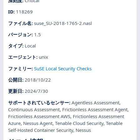
深刻度
:
Critical
ID
:
118269
ファイル名
:
suse_SU-2018-1765-2.nasl
バージョン
:
1.5
タイプ
:
Local
エージェント
:
unix
ファミリー
:
SuSE Local Security Checks
公開日
:
2018/10/22
更新日
:
2024/7/30
サポートされているセンサー
:
Agentless Assessment
,
Continuous Assessment
,
Frictionless Assessment Agent
,
Frictionless Assessment AWS
,
Frictionless Assessment
Azure
,
Nessus Agent
,
Tenable Cloud Security
,
Tenable
Self-Hosted Container Security
,
Nessus