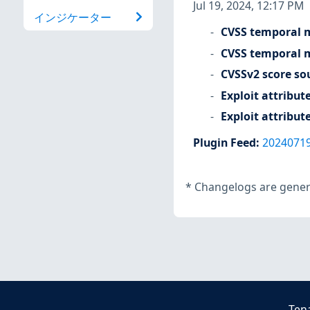
Jul 19, 2024, 12:17 PM
インジケーター
CVSS temporal m
CVSS temporal m
CVSSv2 score so
Exploit attribut
Exploit attribut
Plugin Feed
:
2024071
*
Changelogs are genera
Ten