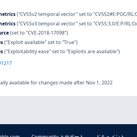
etrics
("CVSSv2 temporal vector" set to "CVSS2#E:POC/RL:
etrics
("CVSSv3 temporal vector" set to "CVSS:3.0/E:P/RL:O
urce
(set to "CVE-2018-17098")
es
("Exploit available" set to "True")
es
("Exploitability ease" set to "Exploits are available")
91217
lly available for changes made after Nov 1, 2022
able.com
Community とサポート
ドキュメント