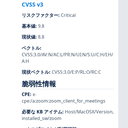
CVSS v3
リスクファクター
:
Critical
基本値
:
9.8
現状値
:
8.8
ベクトル
:
CVSS:3.0/AV:N/AC:L/PR:N/UI:N/S:U/C:H/I:H/
A:H
現状ベクトル
:
CVSS:3.0/E:P/RL:O/RC:C
脆弱性情報
CPE
:
x-
cpe:/a:zoom:zoom_client_for_meetings
必要な KB アイテム
:
Host/MacOSX/Version
,
installed_sw/zoom