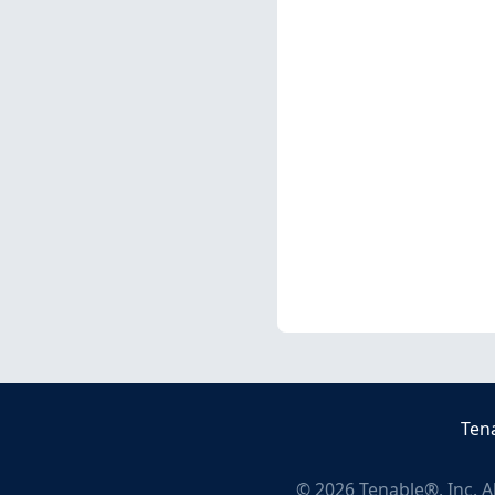
Ten
©
2026
Tenable®, Inc. A