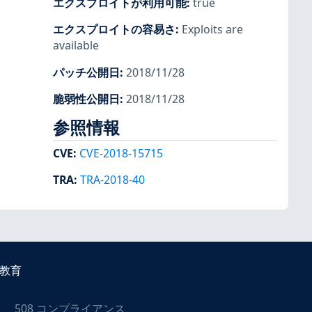
エクスプロイトが利用可能
:
true
エクスプロイトの容易さ
:
Exploits are
available
パッチ公開日
:
2018/11/28
脆弱性公開日
:
2018/11/28
参照情報
CVE
:
CVE-2018-15715
TRA
:
TRA-2018-40
教育
508 コンプライアンス