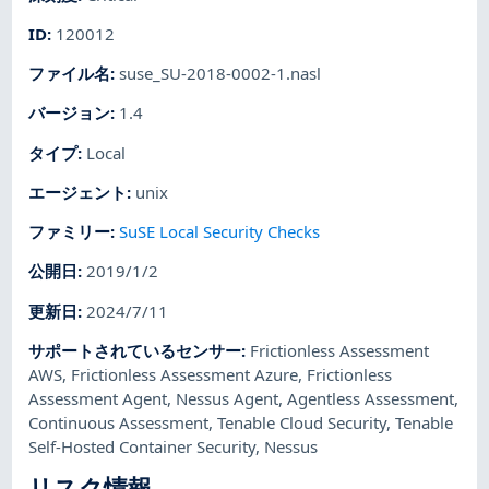
ID
:
120012
ファイル名
:
suse_SU-2018-0002-1.nasl
バージョン
:
1.4
タイプ
:
Local
エージェント
:
unix
ファミリー
:
SuSE Local Security Checks
公開日
:
2019/1/2
更新日
:
2024/7/11
サポートされているセンサー
:
Frictionless Assessment
AWS
,
Frictionless Assessment Azure
,
Frictionless
Assessment Agent
,
Nessus Agent
,
Agentless Assessment
,
Continuous Assessment
,
Tenable Cloud Security
,
Tenable
Self-Hosted Container Security
,
Nessus
リスク情報