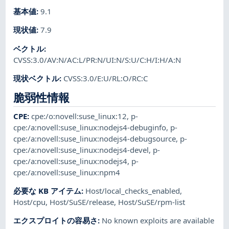
基本値
:
9.1
現状値
:
7.9
ベクトル
:
CVSS:3.0/AV:N/AC:L/PR:N/UI:N/S:U/C:H/I:H/A:N
現状ベクトル
:
CVSS:3.0/E:U/RL:O/RC:C
脆弱性情報
CPE
:
cpe:/o:novell:suse_linux:12
,
p-
cpe:/a:novell:suse_linux:nodejs4-debuginfo
,
p-
cpe:/a:novell:suse_linux:nodejs4-debugsource
,
p-
cpe:/a:novell:suse_linux:nodejs4-devel
,
p-
cpe:/a:novell:suse_linux:nodejs4
,
p-
cpe:/a:novell:suse_linux:npm4
必要な KB アイテム
:
Host/local_checks_enabled
,
Host/cpu
,
Host/SuSE/release
,
Host/SuSE/rpm-list
エクスプロイトの容易さ
:
No known exploits are available