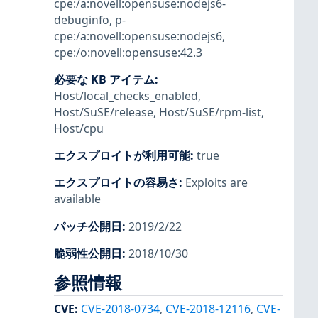
cpe:/a:novell:opensuse:nodejs6-
debuginfo
,
p-
cpe:/a:novell:opensuse:nodejs6
,
cpe:/o:novell:opensuse:42.3
必要な KB アイテム
:
Host/local_checks_enabled
,
Host/SuSE/release
,
Host/SuSE/rpm-list
,
Host/cpu
エクスプロイトが利用可能
:
true
エクスプロイトの容易さ
:
Exploits are
available
パッチ公開日
:
2019/2/22
脆弱性公開日
:
2018/10/30
参照情報
CVE
:
CVE-2018-0734
,
CVE-2018-12116
,
CVE-