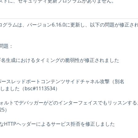
Eホストに、セキュリティ更新プログラムがありません。
プログラムは、バージョン6.16.0に更新し、以下の問題が修正さ
問題：
4：DSA署名生成におけるタイミングの脆弱性が修正されました
07：ハイパースレッドポートコンテンツサイドチャネル攻撃（別名
しました（bsc#1113534）
120：デフォルトでデバッガーがどのインターフェイスでもリッスンす
25）
21：大きなHTTPヘッダーによるサービス拒否を修正しました