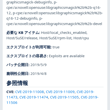
graphicsmagick-debuginfo
,
p-
cpe:/a:novell:opensuse:libgraphicsmagick%2b%2b-q16-
12
,
p-cpe:/a:novell:opensuse:libgraphicsmagick%2b%2b-
q16-12-debuginfo
,
p-
cpe:/a:novell:opensuse:libgraphicsmagick%2b%2b-devel
必要な KB アイテム
:
Host/local_checks_enabled
,
Host/SuSE/release
,
Host/SuSE/rpm-list
,
Host/cpu
エクスプロイトが利用可能
:
true
エクスプロイトの容易さ
:
Exploits are available
パッチ公開日
:
2019/5/9
脆弱性公開日
:
2019/4/8
参照情報
CVE
:
CVE-2019-11008
,
CVE-2019-11009
,
CVE-2019-
11473
,
CVE-2019-11474
,
CVE-2019-11505
,
CVE-2019-
11506