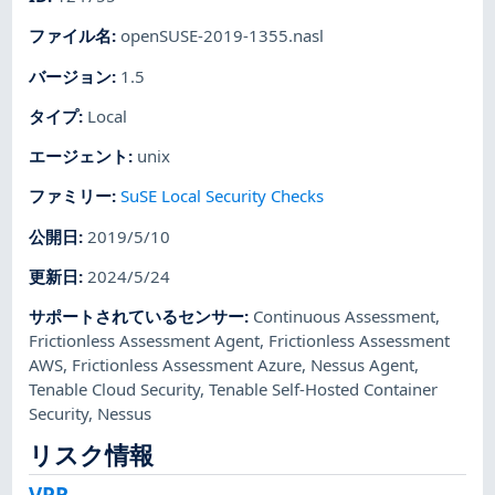
ファイル名
:
openSUSE-2019-1355.nasl
バージョン
:
1.5
タイプ
:
Local
エージェント
:
unix
ファミリー
:
SuSE Local Security Checks
公開日
:
2019/5/10
更新日
:
2024/5/24
サポートされているセンサー
:
Continuous Assessment
,
Frictionless Assessment Agent
,
Frictionless Assessment
AWS
,
Frictionless Assessment Azure
,
Nessus Agent
,
Tenable Cloud Security
,
Tenable Self-Hosted Container
Security
,
Nessus
リスク情報
VPR