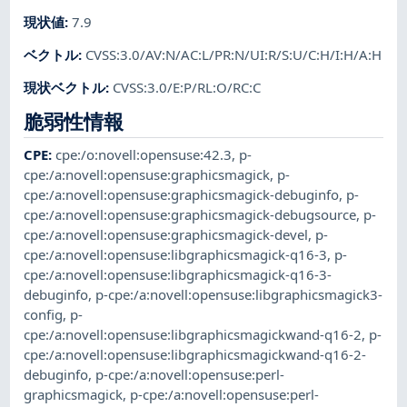
現状値
:
7.9
ベクトル
:
CVSS:3.0/AV:N/AC:L/PR:N/UI:R/S:U/C:H/I:H/A:H
現状ベクトル
:
CVSS:3.0/E:P/RL:O/RC:C
脆弱性情報
CPE
:
cpe:/o:novell:opensuse:42.3
,
p-
cpe:/a:novell:opensuse:graphicsmagick
,
p-
cpe:/a:novell:opensuse:graphicsmagick-debuginfo
,
p-
cpe:/a:novell:opensuse:graphicsmagick-debugsource
,
p-
cpe:/a:novell:opensuse:graphicsmagick-devel
,
p-
cpe:/a:novell:opensuse:libgraphicsmagick-q16-3
,
p-
cpe:/a:novell:opensuse:libgraphicsmagick-q16-3-
debuginfo
,
p-cpe:/a:novell:opensuse:libgraphicsmagick3-
config
,
p-
cpe:/a:novell:opensuse:libgraphicsmagickwand-q16-2
,
p-
cpe:/a:novell:opensuse:libgraphicsmagickwand-q16-2-
debuginfo
,
p-cpe:/a:novell:opensuse:perl-
graphicsmagick
,
p-cpe:/a:novell:opensuse:perl-