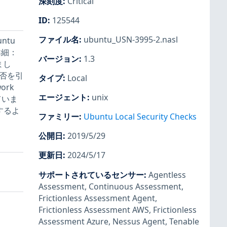
深刻度
:
Critical
ID
:
125544
ファイル名
:
ubuntu_USN-3995-2.nasl
ntu
詳細：
バージョン
:
1.3
まし
拒否を引
タイプ
:
Local
rk
エージェント
:
unix
ていま
するよ
ファミリー
:
Ubuntu Local Security Checks
公開日
:
2019/5/29
更新日
:
2024/5/17
サポートされているセンサー
:
Agentless
Assessment
,
Continuous Assessment
,
Frictionless Assessment Agent
,
Frictionless Assessment AWS
,
Frictionless
Assessment Azure
,
Nessus Agent
,
Tenable