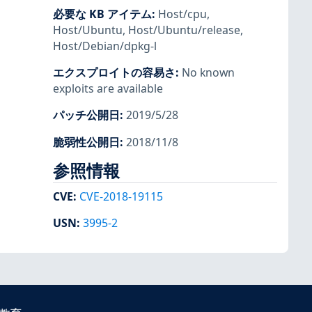
必要な KB アイテム
:
Host/cpu
,
Host/Ubuntu
,
Host/Ubuntu/release
,
Host/Debian/dpkg-l
エクスプロイトの容易さ
:
No known
exploits are available
パッチ公開日
:
2019/5/28
脆弱性公開日
:
2018/11/8
参照情報
CVE
:
CVE-2018-19115
USN
:
3995-2