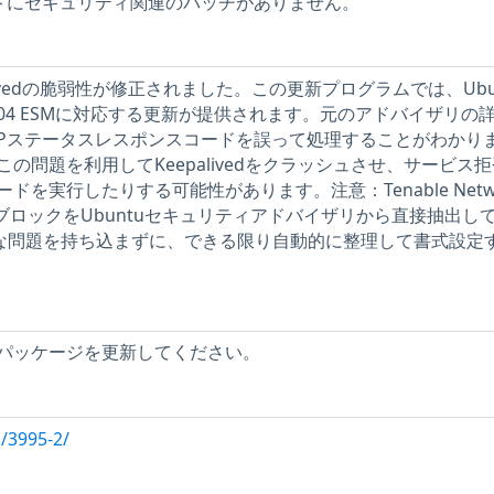
ストにセキュリティ関連のパッチがありません。
epalivedの脆弱性が修正されました。この更新プログラムでは、Ubu
tu 14.04 ESMに対応する更新が提供されます。元のアドバイザリの
のHTTPステータスレスポンスコードを誤って処理することがわかり
の問題を利用してKeepalivedをクラッシュさせ、サービス
を実行したりする可能性があります。注意：Tenable Netwo
説明ブロックをUbuntuセキュリティアドバイザリから直接抽出し
新たな問題を持ち込まずに、できる限り自動的に整理して書式設定
vedパッケージを更新してください。
/3995-2/