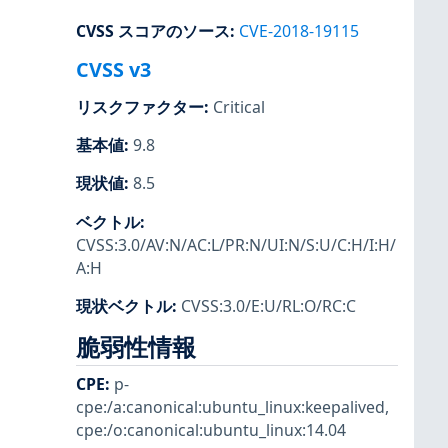
CVSS スコアのソース
:
CVE-2018-19115
CVSS v3
リスクファクター
:
Critical
基本値
:
9.8
現状値
:
8.5
ベクトル
:
CVSS:3.0/AV:N/AC:L/PR:N/UI:N/S:U/C:H/I:H/
A:H
現状ベクトル
:
CVSS:3.0/E:U/RL:O/RC:C
脆弱性情報
CPE
:
p-
cpe:/a:canonical:ubuntu_linux:keepalived
,
cpe:/o:canonical:ubuntu_linux:14.04