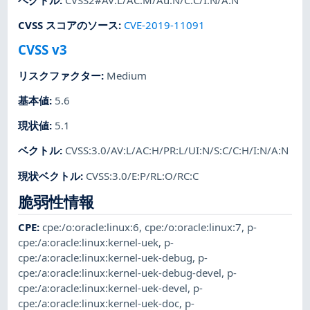
CVSS スコアのソース
:
CVE-2019-11091
CVSS v3
リスクファクター
:
Medium
基本値
:
5.6
現状値
:
5.1
ベクトル
:
CVSS:3.0/AV:L/AC:H/PR:L/UI:N/S:C/C:H/I:N/A:N
現状ベクトル
:
CVSS:3.0/E:P/RL:O/RC:C
脆弱性情報
CPE
:
cpe:/o:oracle:linux:6
,
cpe:/o:oracle:linux:7
,
p-
cpe:/a:oracle:linux:kernel-uek
,
p-
cpe:/a:oracle:linux:kernel-uek-debug
,
p-
cpe:/a:oracle:linux:kernel-uek-debug-devel
,
p-
cpe:/a:oracle:linux:kernel-uek-devel
,
p-
cpe:/a:oracle:linux:kernel-uek-doc
,
p-