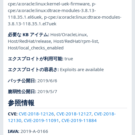
cpe:/a:oracle:linux:kernel-uek-firmware
,
p-
cpe:/a:oracle:linux:dtrace-modules-3.8.13-
118.35.1.el6uek
,
p-cpe:/a:oracle:linux:dtrace-modules-
3.8.13-118.35.1.el7uek
必要な KB アイテム
:
Host/OracleLinux
,
Host/RedHat/release
,
Host/RedHat/rpm-list
,
Host/local_checks_enabled
エクスプロイトが利用可能
:
true
エクスプロイトの容易さ
:
Exploits are available
パッチ公開日
:
2019/6/6
脆弱性公開日
:
2019/5/7
参照情報
CVE
:
CVE-2018-12126
,
CVE-2018-12127
,
CVE-2018-
12130
,
CVE-2019-11091
,
CVE-2019-11884
IAVA
:
2019-A-0166