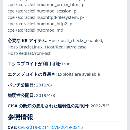
cpe:/a:oracle:linux:mod_proxy_html
,
p-
cpe:/a:oracle:linux:mod_session
,
p-
cpe:/a:oracle:linux:httpd-filesystem
,
p-
cpe:/a:oracle:linux:mod_http2
,
p-
cpe:/a:oracle:linux:mod_md
必要な KB アイテム
:
Host/local_checks_enabled
,
Host/OracleLinux
,
Host/RedHat/release
,
Host/RedHat/rpm-list
エクスプロイトが利用可能
:
true
エクスプロイトの容易さ
:
Exploits are available
パッチ公開日
:
2019/8/1
脆弱性公開日
:
2019/4/8
CISA の既知の悪用された脆弱性の期限日
:
2022/5/3
参照情報
CVE
:
CVE-2019-0211
,
CVE-2019-0215