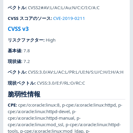
ベクトル
:
CVSS2#AV:L/AC:L/Au:N/C:C/I:C/A:C
CVSS スコアのソース
:
CVE-2019-0211
CVSS v3
リスクファクター
:
High
基本値
:
7.8
現状値
:
7.2
ベクトル
:
CVSS:3.0/AV:L/AC:L/PR:L/UI:N/S:U/C:H/I:H/A:H
現状ベクトル
:
CVSS:3.0/E:F/RL:O/RC:C
脆弱性情報
CPE
:
cpe:/o:oracle:linux:8
,
p-cpe:/a:oracle:linux:httpd
,
p-
cpe:/a:oracle:linux:httpd-devel
,
p-
cpe:/a:oracle:linux:httpd-manual
,
p-
cpe:/a:oracle:linux:mod_ssl
,
p-cpe:/a:oracle:linux:httpd-
tools
,
p-cpe:/a:oracle:linux:mod_ldap
,
p-