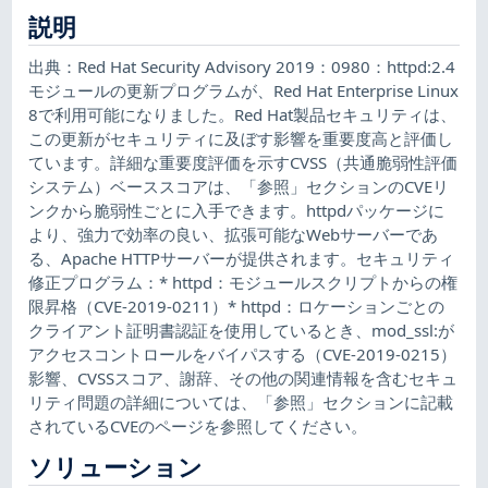
説明
出典：Red Hat Security Advisory 2019：0980：httpd:2.4
モジュールの更新プログラムが、Red Hat Enterprise Linux
8で利用可能になりました。Red Hat製品セキュリティは、
この更新がセキュリティに及ぼす影響を重要度高と評価し
ています。詳細な重要度評価を示すCVSS（共通脆弱性評価
システム）ベーススコアは、「参照」セクションのCVEリ
ンクから脆弱性ごとに入手できます。httpdパッケージに
より、強力で効率の良い、拡張可能なWebサーバーであ
る、Apache HTTPサーバーが提供されます。セキュリティ
修正プログラム：* httpd：モジュールスクリプトからの権
限昇格（CVE-2019-0211）* httpd：ロケーションごとの
クライアント証明書認証を使用しているとき、mod_ssl:が
アクセスコントロールをバイパスする（CVE-2019-0215）
影響、CVSSスコア、謝辞、その他の関連情報を含むセキュ
リティ問題の詳細については、「参照」セクションに記載
されているCVEのページを参照してください。
ソリューション