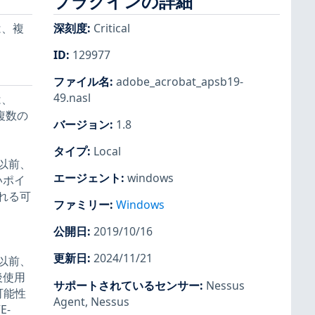
プラグインの詳細
は、複
深刻度
:
Critical
ID
:
129977
ファイル名
:
adobe_acrobat_apsb19-
49.nasl
は、
、複数の
バージョン
:
1.8
タイプ
:
Local
8 以前、
エージェント
:
windows
ないポイ
れる可
ファミリー
:
Windows
公開日
:
2019/10/16
更新日
:
2024/11/21
8 以前、
放後使用
サポートされているセンサー
:
Nessus
可能性
Agent
,
Nessus
E-