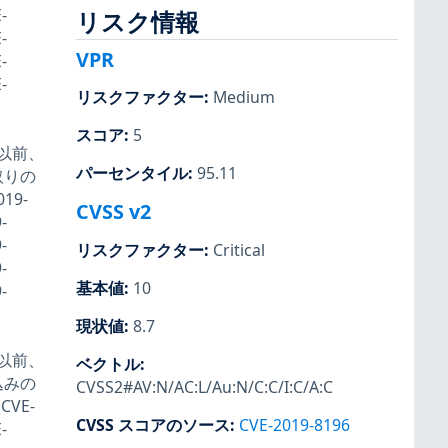
-
リスク情報
-
VPR
-
-
リスクファクター
:
Medium
スコア
:
5
8 以前、
パーセンタイル
:
95.11
み取りの
9-
CVSS v2
-
-
リスクファクター
:
Critical
-
基本値
:
10
-
現状値
:
8.7
8 以前、
ベクトル
:
き込みの
CVSS2#AV:N/AC:L/Au:N/C:C/I:C/A:C
VE-
CVSS スコアのソース
:
CVE-2019-8196
-