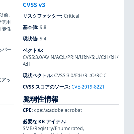
CVSS v3
8 以前、
リスクファクター
:
Critical
放後使用
基本値
:
9.8
可能性
現状値
:
9.4
るバー
ベクトル
:
CVSS:3.0/AV:N/AC:L/PR:N/UI:N/S:U/C:H/I:H/
A:H
現状ベクトル
:
CVSS:3.0/E:H/RL:O/RC:C
ンにアッ
CVSS スコアのソース
:
CVE-2019-8221
脆弱性情報
CPE
:
cpe:/a:adobe:acrobat
必要な KB アイテム
:
SMB/Registry/Enumerated
,