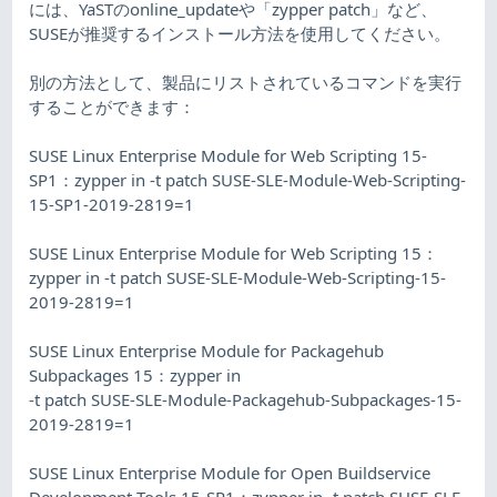
には、YaSTのonline_updateや「zypper patch」など、
SUSEが推奨するインストール方法を使用してください。
別の方法として、製品にリストされているコマンドを実行
することができます：
SUSE Linux Enterprise Module for Web Scripting 15-
SP1：zypper in -t patch SUSE-SLE-Module-Web-Scripting-
15-SP1-2019-2819=1
SUSE Linux Enterprise Module for Web Scripting 15：
zypper in -t patch SUSE-SLE-Module-Web-Scripting-15-
2019-2819=1
SUSE Linux Enterprise Module for Packagehub
Subpackages 15：zypper in
-t patch SUSE-SLE-Module-Packagehub-Subpackages-15-
2019-2819=1
SUSE Linux Enterprise Module for Open Buildservice
Development Tools 15-SP1：zypper in -t patch SUSE-SLE-