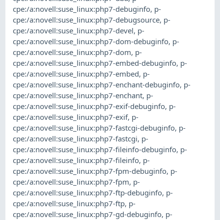
cpe:/a:novell:suse_linux:php7-debuginfo
,
p-
cpe:/a:novell:suse_linux:php7-debugsource
,
p-
cpe:/a:novell:suse_linux:php7-devel
,
p-
cpe:/a:novell:suse_linux:php7-dom-debuginfo
,
p-
cpe:/a:novell:suse_linux:php7-dom
,
p-
cpe:/a:novell:suse_linux:php7-embed-debuginfo
,
p-
cpe:/a:novell:suse_linux:php7-embed
,
p-
cpe:/a:novell:suse_linux:php7-enchant-debuginfo
,
p-
cpe:/a:novell:suse_linux:php7-enchant
,
p-
cpe:/a:novell:suse_linux:php7-exif-debuginfo
,
p-
cpe:/a:novell:suse_linux:php7-exif
,
p-
cpe:/a:novell:suse_linux:php7-fastcgi-debuginfo
,
p-
cpe:/a:novell:suse_linux:php7-fastcgi
,
p-
cpe:/a:novell:suse_linux:php7-fileinfo-debuginfo
,
p-
cpe:/a:novell:suse_linux:php7-fileinfo
,
p-
cpe:/a:novell:suse_linux:php7-fpm-debuginfo
,
p-
cpe:/a:novell:suse_linux:php7-fpm
,
p-
cpe:/a:novell:suse_linux:php7-ftp-debuginfo
,
p-
cpe:/a:novell:suse_linux:php7-ftp
,
p-
cpe:/a:novell:suse_linux:php7-gd-debuginfo
,
p-