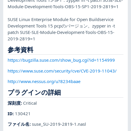
Module-Development-Tools-OBS-15-SP1-2019-2819=1
SUSE Linux Enterprise Module for Open Buildservice
Development Tools 15 pcpのバージョン。zypper in -t
patch SUSE-SLE-Module-Development-Tools-OBS-15-
2019-2819=1
参考資料
https://bugzilla.suse.com/show_bug.cgi?id=1154999
https://www.suse.com/security/cve/CVE-2019-11043/
http://www.nessus.org/u?8234baae
プラグインの詳細
深刻度
:
Critical
ID
:
130421
ファイル名
:
suse_SU-2019-2819-1.nasl