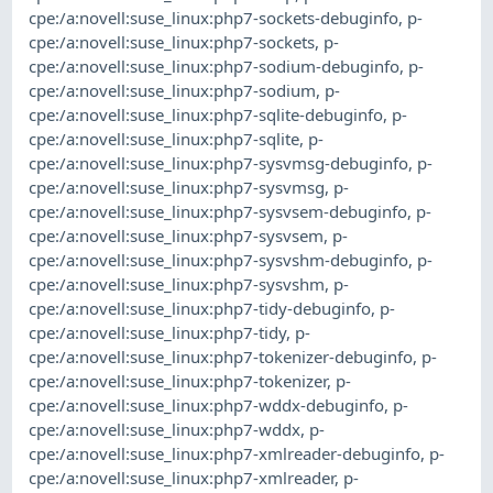
cpe:/a:novell:suse_linux:php7-sockets-debuginfo
,
p-
cpe:/a:novell:suse_linux:php7-sockets
,
p-
cpe:/a:novell:suse_linux:php7-sodium-debuginfo
,
p-
cpe:/a:novell:suse_linux:php7-sodium
,
p-
cpe:/a:novell:suse_linux:php7-sqlite-debuginfo
,
p-
cpe:/a:novell:suse_linux:php7-sqlite
,
p-
cpe:/a:novell:suse_linux:php7-sysvmsg-debuginfo
,
p-
cpe:/a:novell:suse_linux:php7-sysvmsg
,
p-
cpe:/a:novell:suse_linux:php7-sysvsem-debuginfo
,
p-
cpe:/a:novell:suse_linux:php7-sysvsem
,
p-
cpe:/a:novell:suse_linux:php7-sysvshm-debuginfo
,
p-
cpe:/a:novell:suse_linux:php7-sysvshm
,
p-
cpe:/a:novell:suse_linux:php7-tidy-debuginfo
,
p-
cpe:/a:novell:suse_linux:php7-tidy
,
p-
cpe:/a:novell:suse_linux:php7-tokenizer-debuginfo
,
p-
cpe:/a:novell:suse_linux:php7-tokenizer
,
p-
cpe:/a:novell:suse_linux:php7-wddx-debuginfo
,
p-
cpe:/a:novell:suse_linux:php7-wddx
,
p-
cpe:/a:novell:suse_linux:php7-xmlreader-debuginfo
,
p-
cpe:/a:novell:suse_linux:php7-xmlreader
,
p-