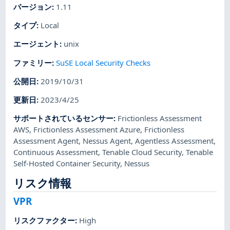
バージョン
:
1.11
タイプ
:
Local
エージェント
:
unix
ファミリー
:
SuSE Local Security Checks
公開日
:
2019/10/31
更新日
:
2023/4/25
サポートされているセンサー
:
Frictionless Assessment
AWS
,
Frictionless Assessment Azure
,
Frictionless
Assessment Agent
,
Nessus Agent
,
Agentless Assessment
,
Continuous Assessment
,
Tenable Cloud Security
,
Tenable
Self-Hosted Container Security
,
Nessus
リスク情報
VPR
リスクファクター
:
High