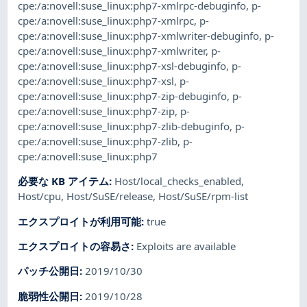
cpe:/a:novell:suse_linux:php7-xmlrpc-debuginfo
,
p-
cpe:/a:novell:suse_linux:php7-xmlrpc
,
p-
cpe:/a:novell:suse_linux:php7-xmlwriter-debuginfo
,
p-
cpe:/a:novell:suse_linux:php7-xmlwriter
,
p-
cpe:/a:novell:suse_linux:php7-xsl-debuginfo
,
p-
cpe:/a:novell:suse_linux:php7-xsl
,
p-
cpe:/a:novell:suse_linux:php7-zip-debuginfo
,
p-
cpe:/a:novell:suse_linux:php7-zip
,
p-
cpe:/a:novell:suse_linux:php7-zlib-debuginfo
,
p-
cpe:/a:novell:suse_linux:php7-zlib
,
p-
cpe:/a:novell:suse_linux:php7
必要な KB アイテム
:
Host/local_checks_enabled
,
Host/cpu
,
Host/SuSE/release
,
Host/SuSE/rpm-list
エクスプロイトが利用可能
:
true
エクスプロイトの容易さ
:
Exploits are available
パッチ公開日
:
2019/10/30
脆弱性公開日
:
2019/10/28