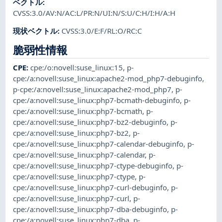
ベクトル
:
CVSS:3.0/AV:N/AC:L/PR:N/UI:N/S:U/C:H/I:H/A:H
現状ベクトル
:
CVSS:3.0/E:F/RL:O/RC:C
脆弱性情報
CPE
:
cpe:/o:novell:suse_linux:15
,
p-
cpe:/a:novell:suse_linux:apache2-mod_php7-debuginfo
,
p-cpe:/a:novell:suse_linux:apache2-mod_php7
,
p-
cpe:/a:novell:suse_linux:php7-bcmath-debuginfo
,
p-
cpe:/a:novell:suse_linux:php7-bcmath
,
p-
cpe:/a:novell:suse_linux:php7-bz2-debuginfo
,
p-
cpe:/a:novell:suse_linux:php7-bz2
,
p-
cpe:/a:novell:suse_linux:php7-calendar-debuginfo
,
p-
cpe:/a:novell:suse_linux:php7-calendar
,
p-
cpe:/a:novell:suse_linux:php7-ctype-debuginfo
,
p-
cpe:/a:novell:suse_linux:php7-ctype
,
p-
cpe:/a:novell:suse_linux:php7-curl-debuginfo
,
p-
cpe:/a:novell:suse_linux:php7-curl
,
p-
cpe:/a:novell:suse_linux:php7-dba-debuginfo
,
p-
cpe:/a:novell:suse_linux:php7-dba
,
p-