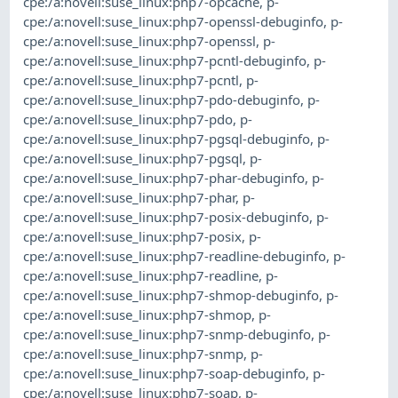
cpe:/a:novell:suse_linux:php7-opcache
,
p-
cpe:/a:novell:suse_linux:php7-openssl-debuginfo
,
p-
cpe:/a:novell:suse_linux:php7-openssl
,
p-
cpe:/a:novell:suse_linux:php7-pcntl-debuginfo
,
p-
cpe:/a:novell:suse_linux:php7-pcntl
,
p-
cpe:/a:novell:suse_linux:php7-pdo-debuginfo
,
p-
cpe:/a:novell:suse_linux:php7-pdo
,
p-
cpe:/a:novell:suse_linux:php7-pgsql-debuginfo
,
p-
cpe:/a:novell:suse_linux:php7-pgsql
,
p-
cpe:/a:novell:suse_linux:php7-phar-debuginfo
,
p-
cpe:/a:novell:suse_linux:php7-phar
,
p-
cpe:/a:novell:suse_linux:php7-posix-debuginfo
,
p-
cpe:/a:novell:suse_linux:php7-posix
,
p-
cpe:/a:novell:suse_linux:php7-readline-debuginfo
,
p-
cpe:/a:novell:suse_linux:php7-readline
,
p-
cpe:/a:novell:suse_linux:php7-shmop-debuginfo
,
p-
cpe:/a:novell:suse_linux:php7-shmop
,
p-
cpe:/a:novell:suse_linux:php7-snmp-debuginfo
,
p-
cpe:/a:novell:suse_linux:php7-snmp
,
p-
cpe:/a:novell:suse_linux:php7-soap-debuginfo
,
p-
cpe:/a:novell:suse_linux:php7-soap
,
p-