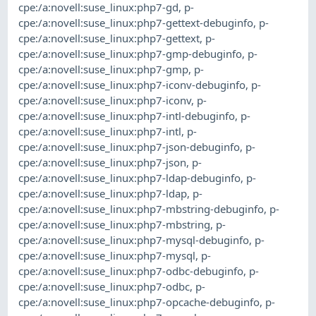
cpe:/a:novell:suse_linux:php7-gd
,
p-
cpe:/a:novell:suse_linux:php7-gettext-debuginfo
,
p-
cpe:/a:novell:suse_linux:php7-gettext
,
p-
cpe:/a:novell:suse_linux:php7-gmp-debuginfo
,
p-
cpe:/a:novell:suse_linux:php7-gmp
,
p-
cpe:/a:novell:suse_linux:php7-iconv-debuginfo
,
p-
cpe:/a:novell:suse_linux:php7-iconv
,
p-
cpe:/a:novell:suse_linux:php7-intl-debuginfo
,
p-
cpe:/a:novell:suse_linux:php7-intl
,
p-
cpe:/a:novell:suse_linux:php7-json-debuginfo
,
p-
cpe:/a:novell:suse_linux:php7-json
,
p-
cpe:/a:novell:suse_linux:php7-ldap-debuginfo
,
p-
cpe:/a:novell:suse_linux:php7-ldap
,
p-
cpe:/a:novell:suse_linux:php7-mbstring-debuginfo
,
p-
cpe:/a:novell:suse_linux:php7-mbstring
,
p-
cpe:/a:novell:suse_linux:php7-mysql-debuginfo
,
p-
cpe:/a:novell:suse_linux:php7-mysql
,
p-
cpe:/a:novell:suse_linux:php7-odbc-debuginfo
,
p-
cpe:/a:novell:suse_linux:php7-odbc
,
p-
cpe:/a:novell:suse_linux:php7-opcache-debuginfo
,
p-