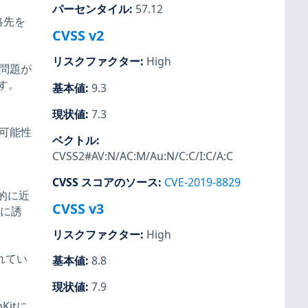
パーセンタイル
:
57.12
絡先を
CVSS v2
リスクファクター
:
High
の問題が
す。
基本値
:
9.3
現状値
:
7.3
る可能性
ベクトル
:
CVSS2#AV:N/AC:M/Au:N/C:C/I:C/A:C
CVSS スコアのソース
:
CVE-2019-8829
理的に近
CVSS v3
クに誘
リスクファクター
:
High
されてい
基本値
:
8.8
現状値
:
7.9
itに