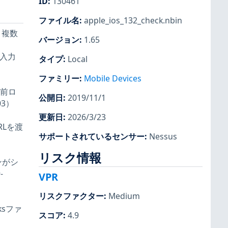
ID
:
130461
ファイル名
:
apple_ios_132_check.nbin
、複数
バージョン
:
1.65
た入力
タイプ
:
Local
ファミリー
:
Mobile Devices
以前ロ
公開日
:
2019/11/1
3）
更新日
:
2026/3/23
RLを渡
サポートされているセンサー
:
Nessus
リスク情報
ンがシ
-
VPR
リスクファクター
:
Medium
ksファ
スコア
:
4.9