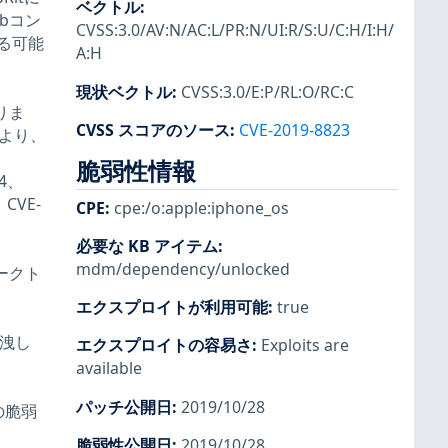
ベクトル
:
bコン
CVSS:3.0/AV:N/AC:L/PR:N/UI:R/S:U/C:H/I:H/
る可能
A:H
現状ベクトル
:
CVSS:3.0/E:P/RL:O/RC:C
ありま
CVSS スコアのソース
:
CVE-2019-8823
より、
脆弱性情報
14、
、CVE-
CPE
:
cpe:/o:apple:iphone_os
必要な KB アイテム
:
mdm/dependency/unlocked
ークト
エクスプロイトが利用可能
:
true
漏洩し
エクスプロイトの容易さ
:
Exploits are
available
パッチ公開日
:
2019/10/28
の脆弱
脆弱性公開日
:
2019/10/28