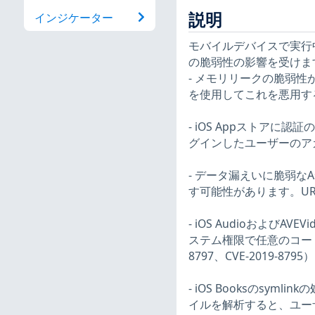
説明
インジケーター
モバイルデバイスで実行中の
の脆弱性の影響を受けま
- メモリリークの脆弱性
を使用してこれを悪用する可
- iOS Appストア
グインしたユーザーのアカ
- データ漏えいに脆弱なAs
す可能性があります。URL
- iOS Audioおよび
ステム権限で任意のコードを実
8797、CVE-2019-8795）
- iOS Booksのsy
イルを解析すると、ユーザー