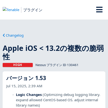
プラグイン
Changelog
Apple iOS < 13.2の複数の脆弱
性
HIGH
Nessus プラグイン ID 130461
バージョン 1.53
Jul 15, 2025, 2:39 AM
Logic Changes
(Optimizing debug logging library.
expand allowed CentOS-based OS. adjust internal
library names)