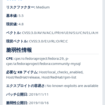
リスクファクター
:
Medium
基本値
:
5.5
現状値
:
4.8
ベクトル
:
CVSS:3.0/AV:N/AC:L/PR:H/UI:N/S:U/C:N/I:L/A:H
現状ベクトル
:
CVSS:3.0/E:U/RL:O/RC:C
脆弱性情報
CPE
:
cpe:/o:fedoraproject:fedora:29
,
p-
cpe:/a:fedoraproject:fedora:community-mysql
必要な KB アイテム
:
Host/local_checks_enabled
,
Host/RedHat/release
,
Host/RedHat/rpm-list
エクスプロイトの容易さ
:
No known exploits are available
パッチ公開日
:
2019/11/11
脆弱性公開日
:
2019/10/16