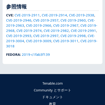
参照情報
CVE
:
CVE-2019-2911
,
CVE-2019-2914
,
CVE-2019-2938
,
CVE-2019-2946
,
CVE-2019-2957
,
CVE-2019-2960
,
CVE-
2019-2963
,
CVE-2019-2966
,
CVE-2019-2967
,
CVE-2019-
2968
,
CVE-2019-2974
,
CVE-2019-2982
,
CVE-2019-2991
,
CVE-2019-2993
,
CVE-2019-2997
,
CVE-2019-2998
,
CVE-
2019-3004
,
CVE-2019-3009
,
CVE-2019-3011
,
CVE-2019-
3018
FEDORA
:
2019-c1fab3f139
Tenable.com
Community とサポート
ドキュメント
教育