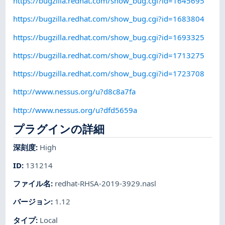
https://bugzilla.redhat.com/show_bug.cgi?id=1645695
https://bugzilla.redhat.com/show_bug.cgi?id=1683804
https://bugzilla.redhat.com/show_bug.cgi?id=1693325
https://bugzilla.redhat.com/show_bug.cgi?id=1713275
https://bugzilla.redhat.com/show_bug.cgi?id=1723708
http://www.nessus.org/u?d8c8a7fa
http://www.nessus.org/u?dfd5659a
プラグインの詳細
深刻度
:
High
ID
:
131214
ファイル名
:
redhat-RHSA-2019-3929.nasl
バージョン
:
1.12
タイプ
:
Local