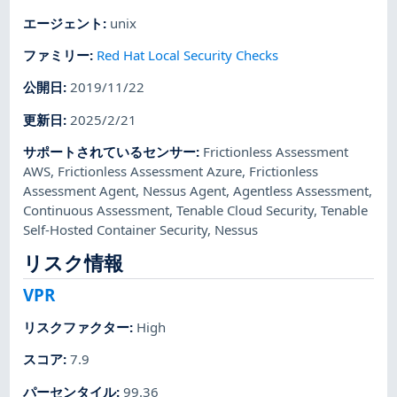
エージェント
:
unix
ファミリー
:
Red Hat Local Security Checks
公開日
:
2019/11/22
更新日
:
2025/2/21
サポートされているセンサー
:
Frictionless Assessment
AWS
,
Frictionless Assessment Azure
,
Frictionless
Assessment Agent
,
Nessus Agent
,
Agentless Assessment
,
Continuous Assessment
,
Tenable Cloud Security
,
Tenable
Self-Hosted Container Security
,
Nessus
リスク情報
VPR
リスクファクター
:
High
スコア
:
7.9
パーセンタイル
:
99.36