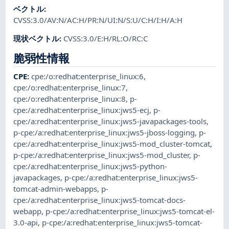
ベクトル
:
CVSS:3.0/AV:N/AC:H/PR:N/UI:N/S:U/C:H/I:H/A:H
現状ベクトル
:
CVSS:3.0/E:H/RL:O/RC:C
脆弱性情報
CPE
:
cpe:/o:redhat:enterprise_linux:6
,
cpe:/o:redhat:enterprise_linux:7
,
cpe:/o:redhat:enterprise_linux:8
,
p-
cpe:/a:redhat:enterprise_linux:jws5-ecj
,
p-
cpe:/a:redhat:enterprise_linux:jws5-javapackages-tools
,
p-cpe:/a:redhat:enterprise_linux:jws5-jboss-logging
,
p-
cpe:/a:redhat:enterprise_linux:jws5-mod_cluster-tomcat
,
p-cpe:/a:redhat:enterprise_linux:jws5-mod_cluster
,
p-
cpe:/a:redhat:enterprise_linux:jws5-python-
javapackages
,
p-cpe:/a:redhat:enterprise_linux:jws5-
tomcat-admin-webapps
,
p-
cpe:/a:redhat:enterprise_linux:jws5-tomcat-docs-
webapp
,
p-cpe:/a:redhat:enterprise_linux:jws5-tomcat-el-
3.0-api
,
p-cpe:/a:redhat:enterprise_linux:jws5-tomcat-