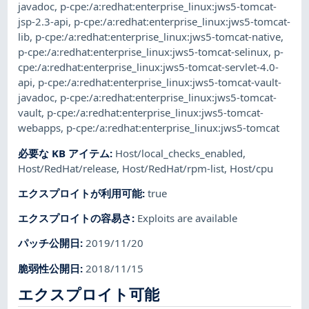
javadoc
,
p-cpe:/a:redhat:enterprise_linux:jws5-tomcat-
jsp-2.3-api
,
p-cpe:/a:redhat:enterprise_linux:jws5-tomcat-
lib
,
p-cpe:/a:redhat:enterprise_linux:jws5-tomcat-native
,
p-cpe:/a:redhat:enterprise_linux:jws5-tomcat-selinux
,
p-
cpe:/a:redhat:enterprise_linux:jws5-tomcat-servlet-4.0-
api
,
p-cpe:/a:redhat:enterprise_linux:jws5-tomcat-vault-
javadoc
,
p-cpe:/a:redhat:enterprise_linux:jws5-tomcat-
vault
,
p-cpe:/a:redhat:enterprise_linux:jws5-tomcat-
webapps
,
p-cpe:/a:redhat:enterprise_linux:jws5-tomcat
必要な KB アイテム
:
Host/local_checks_enabled
,
Host/RedHat/release
,
Host/RedHat/rpm-list
,
Host/cpu
エクスプロイトが利用可能
:
true
エクスプロイトの容易さ
:
Exploits are available
パッチ公開日
:
2019/11/20
脆弱性公開日
:
2018/11/15
エクスプロイト可能