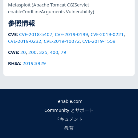
Metasploit
(Apache Tomcat CGIServlet
enableCmdLineArguments Vulnerability)
参照情報
CVE
:
CVE-2018-5407
,
CVE-2019-0199
,
CVE-2019-0221
,
CVE-2019-0232
,
CVE-2019-10072
,
CVE-2019-1559
CWE
:
20
,
200
,
325
,
400
,
79
RHSA
:
2019:3929
Tenable.com
Community とサポート
ドキュメント
教育