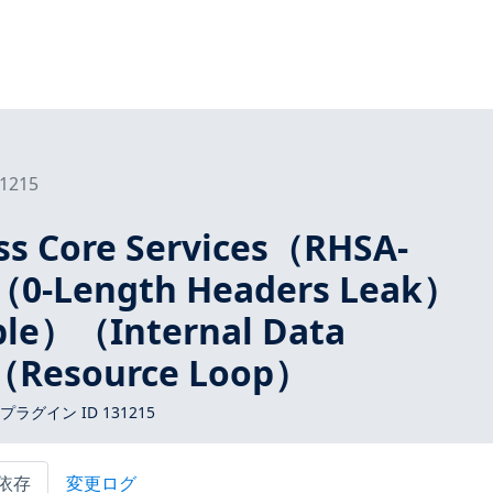
1215
s Core Services（RHSA-
（0-Length Headers Leak）
ble）（Internal Data
（Resource Loop）
 プラグイン ID 131215
依存
変更ログ