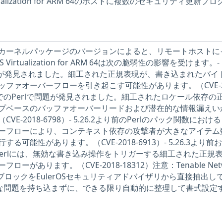
rtualization for ARM 64のホストに複数のセキュリティ更新プ
カーネルパッケージのバージョンによると、リモートホストに
Virtualization for ARM 64は次の脆弱性の影響を受けます。- 
で問題が発見されました。細工された正規表現が、書き込まれたバイ
ファオーバーフローを引き起こす可能性があります。（CVE-20
5.26までのPerlで問題が発見されました。細工されたロケール依存の
プベースのバッファオーバーリードおよび潜在的な情報漏えい
E-2018-6798）- 5.26.2より前のPerlのパック関数におけ
ーフローにより、コンテキスト依存の攻撃者が大きなアイテム
可能性があります。（CVE-2018-6913）- 5.26.3より前
8.0のPerlには、無効な書き込み操作をトリガーする細工された正規
ーがあります。（CVE-2018-18312）注意：Tenable Netw
記述ブロックをEulerOSセキュリティアドバイザリから直接抽出し
新たな問題を持ち込まずに、できる限り自動的に整理して書式設定