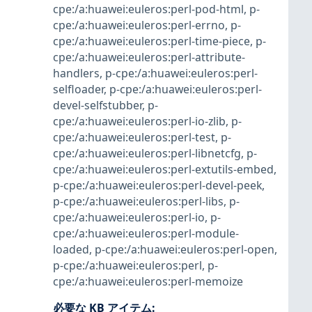
cpe:/a:huawei:euleros:perl-pod-html
,
p-
cpe:/a:huawei:euleros:perl-errno
,
p-
cpe:/a:huawei:euleros:perl-time-piece
,
p-
cpe:/a:huawei:euleros:perl-attribute-
handlers
,
p-cpe:/a:huawei:euleros:perl-
selfloader
,
p-cpe:/a:huawei:euleros:perl-
devel-selfstubber
,
p-
cpe:/a:huawei:euleros:perl-io-zlib
,
p-
cpe:/a:huawei:euleros:perl-test
,
p-
cpe:/a:huawei:euleros:perl-libnetcfg
,
p-
cpe:/a:huawei:euleros:perl-extutils-embed
,
p-cpe:/a:huawei:euleros:perl-devel-peek
,
p-cpe:/a:huawei:euleros:perl-libs
,
p-
cpe:/a:huawei:euleros:perl-io
,
p-
cpe:/a:huawei:euleros:perl-module-
loaded
,
p-cpe:/a:huawei:euleros:perl-open
,
p-cpe:/a:huawei:euleros:perl
,
p-
cpe:/a:huawei:euleros:perl-memoize
必要な KB アイテム
: