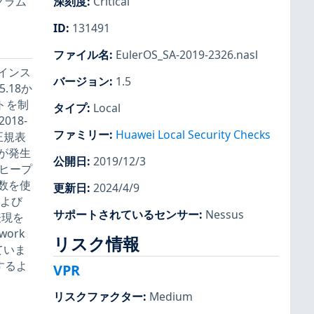
ログラム
深刻度
:
Critical
ID
:
131491
ファイル名
:
EulerOS_SA-2019-2326.nasl
インス
バージョン
:
1.5
5.18か
トを制
タイプ
:
Local
18-
ファミリー
:
Huawei Local Security Checks
正規表
が発生
公開日
:
2019/12/3
るヒープ
数を使
更新日
:
2024/4/9
および
サポートされているセンサー
:
Nessus
表現を
ork
リスク情報
ていま
するよ
VPR
リスクファクター
:
Medium