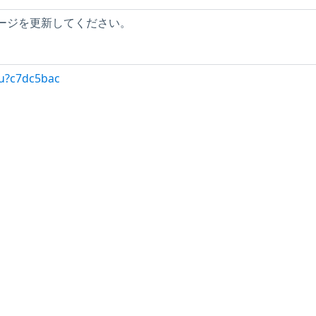
ケージを更新してください。
/u?c7dc5bac