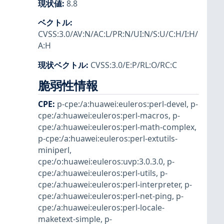
現状値
:
8.8
ベクトル
:
CVSS:3.0/AV:N/AC:L/PR:N/UI:N/S:U/C:H/I:H/
A:H
現状ベクトル
:
CVSS:3.0/E:P/RL:O/RC:C
脆弱性情報
CPE
:
p-cpe:/a:huawei:euleros:perl-devel
,
p-
cpe:/a:huawei:euleros:perl-macros
,
p-
cpe:/a:huawei:euleros:perl-math-complex
,
p-cpe:/a:huawei:euleros:perl-extutils-
miniperl
,
cpe:/o:huawei:euleros:uvp:3.0.3.0
,
p-
cpe:/a:huawei:euleros:perl-utils
,
p-
cpe:/a:huawei:euleros:perl-interpreter
,
p-
cpe:/a:huawei:euleros:perl-net-ping
,
p-
cpe:/a:huawei:euleros:perl-locale-
maketext-simple
,
p-