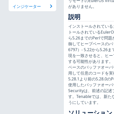
リモートのEulerOS Vi
がありません。
インジケーター
説明
インストールされている
トールされているEulerOS 
ら5.26までのPerl
御してヒープベースのバッ
6797）- 5.22から
現を一致させると、ヒー
する可能性があります。（CV
ベースのバッファオーバ
用して任意のコードを実行する
5.28.1より前の5.2
使用したバッファオーバーフロ
Securityは、前述の
す。Tenableでは、
うにしています。
ソリューション