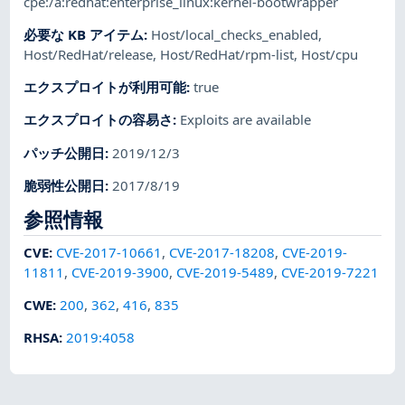
cpe:/a:redhat:enterprise_linux:kernel-bootwrapper
必要な KB アイテム
:
Host/local_checks_enabled
,
Host/RedHat/release
,
Host/RedHat/rpm-list
,
Host/cpu
エクスプロイトが利用可能
:
true
エクスプロイトの容易さ
:
Exploits are available
パッチ公開日
:
2019/12/3
脆弱性公開日
:
2017/8/19
参照情報
CVE
:
CVE-2017-10661
,
CVE-2017-18208
,
CVE-2019-
11811
,
CVE-2019-3900
,
CVE-2019-5489
,
CVE-2019-7221
CWE
:
200
,
362
,
416
,
835
RHSA
:
2019:4058