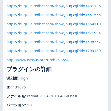
https://bugzilla.redhat.com/show_bug.cgi?id=1481136
https://bugzilla.redhat.com/show_bug.cgi?id=1551565
https://bugzilla.redhat.com/show_bug.cgi?id=1664110
https://bugzilla.redhat.com/show_bug.cgi?id=1671904
https://bugzilla.redhat.com/show_bug.cgi?id=1698757
https://bugzilla.redhat.com/show_bug.cgi?id=1709180
http://www.nessus.org/u?eb2512d4
プラグインの詳細
深刻度
:
High
ID
:
131675
ファイル名
:
redhat-RHSA-2019-4058.nasl
バージョン
:
1.7