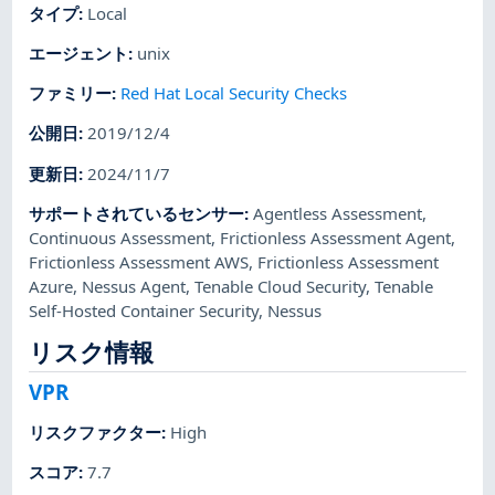
タイプ
:
Local
エージェント
:
unix
ファミリー
:
Red Hat Local Security Checks
公開日
:
2019/12/4
更新日
:
2024/11/7
サポートされているセンサー
:
Agentless Assessment
,
Continuous Assessment
,
Frictionless Assessment Agent
,
Frictionless Assessment AWS
,
Frictionless Assessment
Azure
,
Nessus Agent
,
Tenable Cloud Security
,
Tenable
Self-Hosted Container Security
,
Nessus
リスク情報
VPR
リスクファクター
:
High
スコア
:
7.7