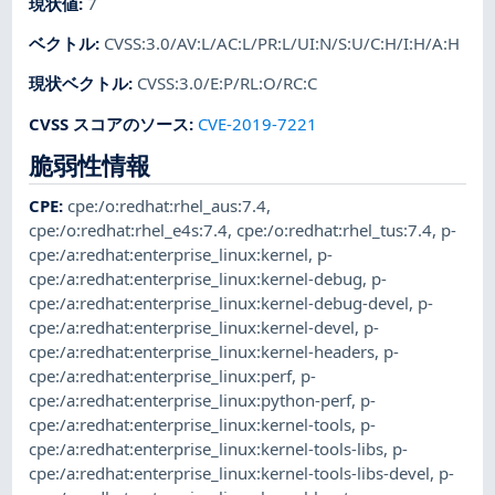
現状値
:
7
ベクトル
:
CVSS:3.0/AV:L/AC:L/PR:L/UI:N/S:U/C:H/I:H/A:H
現状ベクトル
:
CVSS:3.0/E:P/RL:O/RC:C
CVSS スコアのソース
:
CVE-2019-7221
脆弱性情報
CPE
:
cpe:/o:redhat:rhel_aus:7.4
,
cpe:/o:redhat:rhel_e4s:7.4
,
cpe:/o:redhat:rhel_tus:7.4
,
p-
cpe:/a:redhat:enterprise_linux:kernel
,
p-
cpe:/a:redhat:enterprise_linux:kernel-debug
,
p-
cpe:/a:redhat:enterprise_linux:kernel-debug-devel
,
p-
cpe:/a:redhat:enterprise_linux:kernel-devel
,
p-
cpe:/a:redhat:enterprise_linux:kernel-headers
,
p-
cpe:/a:redhat:enterprise_linux:perf
,
p-
cpe:/a:redhat:enterprise_linux:python-perf
,
p-
cpe:/a:redhat:enterprise_linux:kernel-tools
,
p-
cpe:/a:redhat:enterprise_linux:kernel-tools-libs
,
p-
cpe:/a:redhat:enterprise_linux:kernel-tools-libs-devel
,
p-