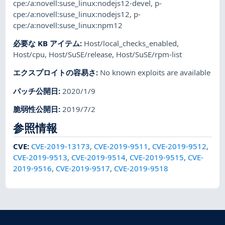
cpe:/a:novell:suse_linux:nodejs12-devel
,
p-
cpe:/a:novell:suse_linux:nodejs12
,
p-
cpe:/a:novell:suse_linux:npm12
必要な KB アイテム
:
Host/local_checks_enabled
,
Host/cpu
,
Host/SuSE/release
,
Host/SuSE/rpm-list
エクスプロイトの容易さ
:
No known exploits are available
パッチ公開日
:
2020/1/9
脆弱性公開日
:
2019/7/2
参照情報
CVE
:
CVE-2019-13173
,
CVE-2019-9511
,
CVE-2019-9512
,
CVE-2019-9513
,
CVE-2019-9514
,
CVE-2019-9515
,
CVE-
2019-9516
,
CVE-2019-9517
,
CVE-2019-9518