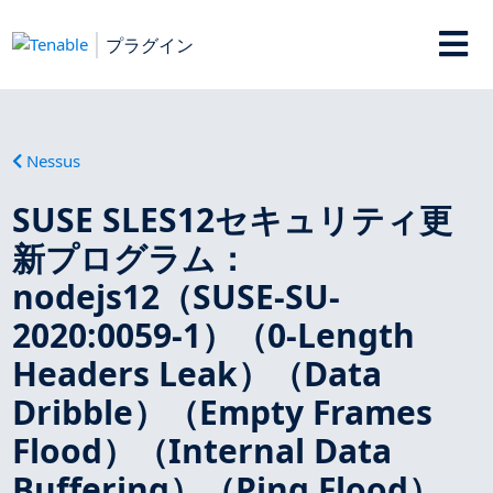
プラグイン
Nessus
SUSE SLES12セキュリティ更
新プログラム：
nodejs12（SUSE-SU-
2020:0059-1）（0-Length
Headers Leak）（Data
Dribble）（Empty Frames
Flood）（Internal Data
Buffering）（Ping Flood）