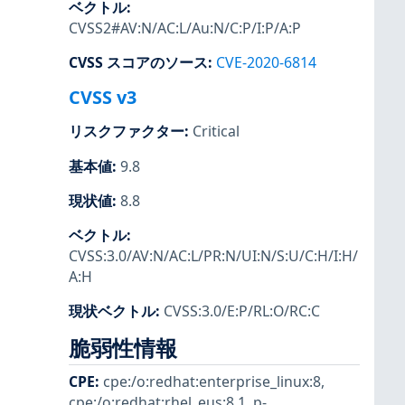
ベクトル
:
CVSS2#AV:N/AC:L/Au:N/C:P/I:P/A:P
CVSS スコアのソース
:
CVE-2020-6814
CVSS v3
リスクファクター
:
Critical
基本値
:
9.8
現状値
:
8.8
ベクトル
:
CVSS:3.0/AV:N/AC:L/PR:N/UI:N/S:U/C:H/I:H/
A:H
現状ベクトル
:
CVSS:3.0/E:P/RL:O/RC:C
脆弱性情報
CPE
:
cpe:/o:redhat:enterprise_linux:8
,
cpe:/o:redhat:rhel_eus:8.1
,
p-