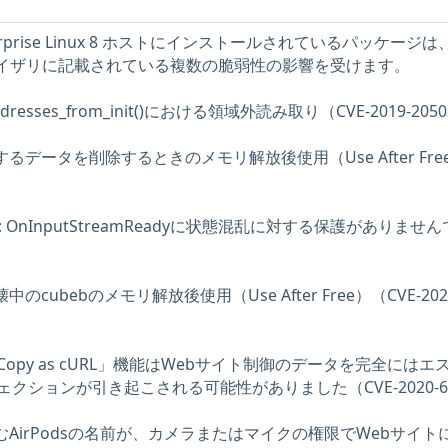
terprise Linux 8 ホストにインストールされているパッケージは
20アドバイザリに記載されている複数の脆弱性の影響を受けます。
d_addresses_from_init()における領域外読み取り（CVE-2019-205
に関するデータを削除するときのメモリ解放後使用（Use After Fre
ream: : OnInputStreamReadyに状態混乱に対する保護がありませ
壊中のcubebのメモリ解放後使用（Use After Free）（CVE-202
olsの「Copy as cURL」機能はWebサイト制御のデータを完全にはエ
クションが引き起こされる可能性がありました（CVE-2020-6
報を含むAirPodsの名前が、カメラまたはマイクの権限でWebサイト