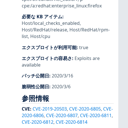
cpe:/a:redhat:enterprise_linux:firefox
必要な KB アイテム
:
Host/local_checks_enabled
,
Host/RedHat/release
,
Host/RedHat/rpm-
list
,
Host/cpu
エクスプロイトが利用可能
:
true
エクスプロイトの容易さ
:
Exploits are
available
パッチ公開日
:
2020/3/16
脆弱性公開日
:
2020/3/6
参照情報
CVE
:
CVE-2019-20503
,
CVE-2020-6805
,
CVE-
2020-6806
,
CVE-2020-6807
,
CVE-2020-6811
,
CVE-2020-6812
,
CVE-2020-6814