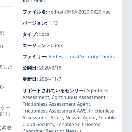
ID
:
134667
ファイル名
:
redhat-RHSA-2020-0820.nasl
、
バージョン
:
1.13
03）
タイプ
:
Local
エージェント
:
unix
e）
ファミリー
:
Red Hat Local Security Checks
んでした
公開日
:
2020/3/18
更新日
:
2024/11/7
0-
サポートされているセンサー
:
Agentless
Assessment
,
Continuous Assessment
,
Frictionless Assessment Agent
,
スケー
Frictionless Assessment AWS
,
Frictionless
811）
Assessment Azure
,
Nessus Agent
,
Tenable
Cloud Security
,
Tenable Self-Hosted
に漏洩
Container Security
,
Nessus