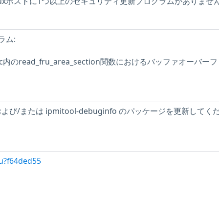
ic Linuxホストに1つ以上のセキュリティ更新プログラムがありませ
ラム:
mi_fru.c内のread_fru_area_section関数におけるバッファオーバー
 および/または ipmitool-debuginfo のパッケージを更新してく
/u?f64ded55