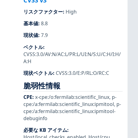
CVSS v3
リスクファクター
:
High
基本値
:
8.8
現状値
:
7.9
ベクトル
:
CVSS:3.0/AV:N/AC:L/PR:L/UI:N/S:U/C:H/I:H/
A:H
現状ベクトル
:
CVSS:3.0/E:P/RL:O/RC:C
脆弱性情報
CPE
:
x-cpe:/o:fermilab:scientific_linux
,
p-
cpe:/a:fermilab:scientific_linux:ipmitool
,
p-
cpe:/a:fermilab:scientific_linux:ipmitool-
debuginfo
必要な KB アイテム
:
Host/local_checks_enabled
,
Host/cpu
,