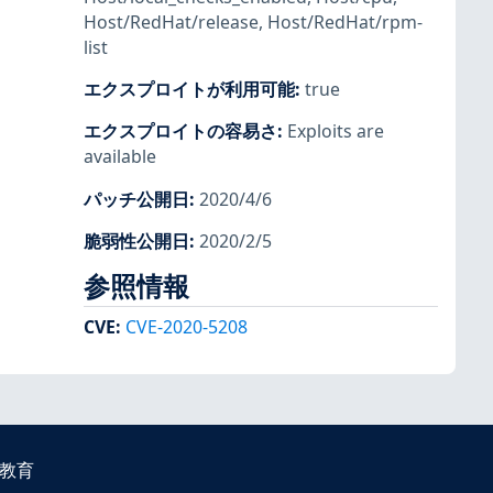
Host/RedHat/release
,
Host/RedHat/rpm-
list
エクスプロイトが利用可能
:
true
エクスプロイトの容易さ
:
Exploits are
available
パッチ公開日
:
2020/4/6
脆弱性公開日
:
2020/2/5
参照情報
CVE
:
CVE-2020-5208
教育