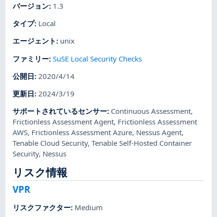
バージョン
:
1.3
タイプ
:
Local
エージェント
:
unix
ファミリー
:
SuSE Local Security Checks
公開日
:
2020/4/14
更新日
:
2024/3/19
サポートされているセンサー
:
Continuous Assessment
,
Frictionless Assessment Agent
,
Frictionless Assessment
AWS
,
Frictionless Assessment Azure
,
Nessus Agent
,
Tenable Cloud Security
,
Tenable Self-Hosted Container
Security
,
Nessus
リスク情報
VPR
リスクファクター
:
Medium