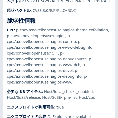
ベクトル
:
CVSS:3.0/AV:L/AC:H/PR:L/UI:N/S:U/C:H/I:H/A:H
現状ベクトル
:
CVSS:3.0/E:P/RL:O/RC:C
脆弱性情報
CPE
:
p-cpe:/a:novell:opensuse:nagios-theme-exfoliation
,
p-cpe:/a:novell:opensuse:nagios
,
p-
cpe:/a:novell:opensuse:nagios-contrib
,
p-
cpe:/a:novell:opensuse:nagios-www-debuginfo
,
cpe:/o:novell:opensuse:15.1
,
p-
cpe:/a:novell:opensuse:nagios-debugsource
,
p-
cpe:/a:novell:opensuse:nagios-www-dch
,
p-
cpe:/a:novell:opensuse:nagios-devel
,
p-
cpe:/a:novell:opensuse:nagios-debuginfo
,
p-
cpe:/a:novell:opensuse:nagios-www
必要な KB アイテム
:
Host/local_checks_enabled
,
Host/SuSE/release
,
Host/SuSE/rpm-list
,
Host/cpu
エクスプロイトが利用可能
:
true
エクスプロイトの容易さ
:
Exploits are available