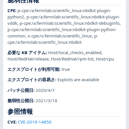
CPE
:
p-cpe:/a:fermilab:scientific_linux:nbdkit-plugin-
python2
,
p-cpe:/a:fermilab:scientific_linux:nbdkit-plugin-
vddk
,
p-cpe:/a:fermilab:scientific_linux:nbdkit-debuginfo
,
p-cpe:/a:fermilab:scientific_linux:nbdkit-plugin-python-
common
,
x-cpe:/o:fermilab:scientific_linux
,
p-
cpe:/a:fermilab:scientific_linux:nbdkit
必要な KB アイテム
:
Host/local_checks_enabled
,
Host/RedHat/release
,
Host/RedHat/rpm-list
,
Host/cpu
エクスプロイトが利用可能
:
true
エクスプロイトの容易さ
:
Exploits are available
パッチ公開日
:
2020/4/7
脆弱性公開日
:
2021/3/18
参照情報
CVE
:
CVE-2019-14850