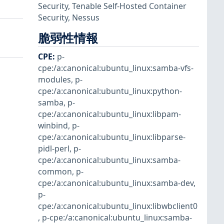
Security
,
Tenable Self-Hosted Container
Security
,
Nessus
脆弱性情報
CPE
:
p-
cpe:/a:canonical:ubuntu_linux:samba-vfs-
modules
,
p-
cpe:/a:canonical:ubuntu_linux:python-
samba
,
p-
cpe:/a:canonical:ubuntu_linux:libpam-
winbind
,
p-
cpe:/a:canonical:ubuntu_linux:libparse-
pidl-perl
,
p-
cpe:/a:canonical:ubuntu_linux:samba-
common
,
p-
cpe:/a:canonical:ubuntu_linux:samba-dev
,
p-
cpe:/a:canonical:ubuntu_linux:libwbclient0
,
p-cpe:/a:canonical:ubuntu_linux:samba-