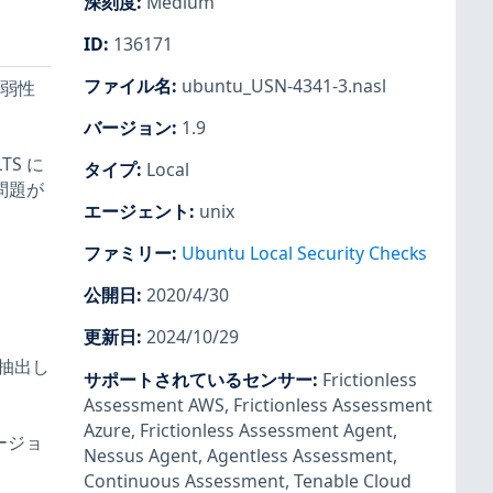
深刻度
:
Medium
ID
:
136171
ファイル名
:
ubuntu_USN-4341-3.nasl
脆弱性
バージョン
:
1.9
TS に
タイプ
:
Local
問題が
エージェント
:
unix
ファミリー
:
Ubuntu Local Security Checks
公開日
:
2020/4/30
更新日
:
2024/10/29
接抽出し
サポートされているセンサー
:
Frictionless
Assessment AWS
,
Frictionless Assessment
Azure
,
Frictionless Assessment Agent
,
ージョ
Nessus Agent
,
Agentless Assessment
,
Continuous Assessment
,
Tenable Cloud