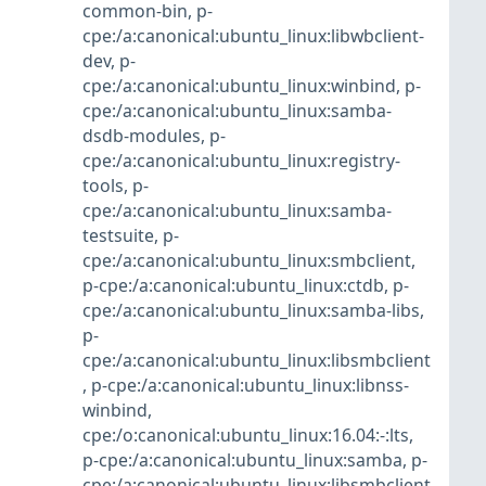
common-bin
,
p-
cpe:/a:canonical:ubuntu_linux:libwbclient-
dev
,
p-
cpe:/a:canonical:ubuntu_linux:winbind
,
p-
cpe:/a:canonical:ubuntu_linux:samba-
dsdb-modules
,
p-
cpe:/a:canonical:ubuntu_linux:registry-
tools
,
p-
cpe:/a:canonical:ubuntu_linux:samba-
testsuite
,
p-
cpe:/a:canonical:ubuntu_linux:smbclient
,
p-cpe:/a:canonical:ubuntu_linux:ctdb
,
p-
cpe:/a:canonical:ubuntu_linux:samba-libs
,
p-
cpe:/a:canonical:ubuntu_linux:libsmbclient
,
p-cpe:/a:canonical:ubuntu_linux:libnss-
winbind
,
cpe:/o:canonical:ubuntu_linux:16.04:-:lts
,
p-cpe:/a:canonical:ubuntu_linux:samba
,
p-
cpe:/a:canonical:ubuntu_linux:libsmbclient