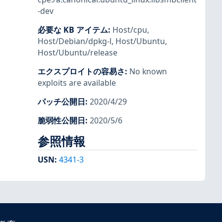
-dev
必要な KB アイテム
:
Host/cpu
,
Host/Debian/dpkg-l
,
Host/Ubuntu
,
Host/Ubuntu/release
エクスプロイトの容易さ
:
No known
exploits are available
パッチ公開日
:
2020/4/29
脆弱性公開日
:
2020/5/6
参照情報
USN
:
4341-3