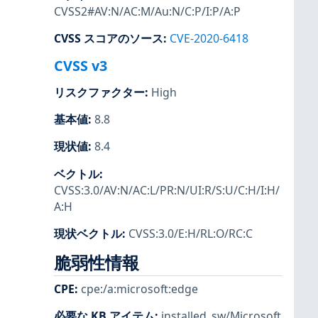
CVSS2#AV:N/AC:M/Au:N/C:P/I:P/A:P
CVSS スコアのソース
:
CVE-2020-6418
CVSS v3
リスクファクター
:
High
基本値
:
8.8
現状値
:
8.4
ベクトル
:
CVSS:3.0/AV:N/AC:L/PR:N/UI:R/S:U/C:H/I:H/
A:H
現状ベクトル
:
CVSS:3.0/E:H/RL:O/RC:C
脆弱性情報
CPE
:
cpe:/a:microsoft:edge
必要な KB アイテム
:
installed_sw/Microsoft