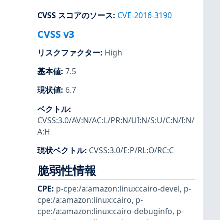
CVSS スコアのソース
:
CVE-2016-3190
CVSS v3
リスクファクター
:
High
基本値
:
7.5
現状値
:
6.7
ベクトル
:
CVSS:3.0/AV:N/AC:L/PR:N/UI:N/S:U/C:N/I:N/
A:H
現状ベクトル
:
CVSS:3.0/E:P/RL:O/RC:C
脆弱性情報
CPE
:
p-cpe:/a:amazon:linux:cairo-devel
,
p-
cpe:/a:amazon:linux:cairo
,
p-
cpe:/a:amazon:linux:cairo-debuginfo
,
p-