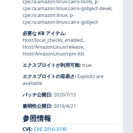
cpe:/a:amazon:linux:cairo-tools
,
p-
cpe:/a:amazon:linux:cairo-gobject-devel
,
cpe:/o:amazon:linux
,
p-
cpe:/a:amazon:linux:cairo-gobject
必要な KB アイテム
:
Host/local_checks_enabled
,
Host/AmazonLinux/release
,
Host/AmazonLinux/rpm-list
エクスプロイトが利用可能
:
true
エクスプロイトの容易さ
:
Exploits are
available
パッチ公開日
:
2020/7/15
脆弱性公開日
:
2016/4/21
参照情報
CVE
:
CVE-2016-3190