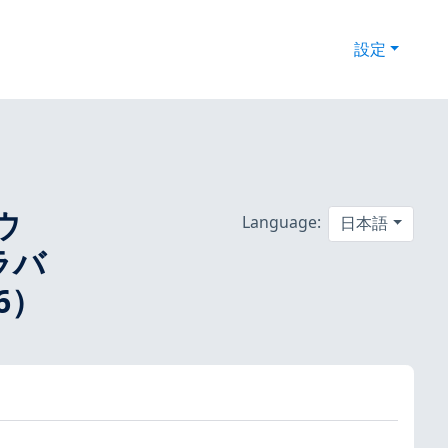
設定
トウ
Language:
日本語
ラバ
86）