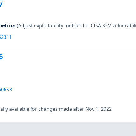
7
etrics
(Adjust exploitability metrics for CISA KEV vulnerabili
52311
6
60653
lly available for changes made after Nov 1, 2022