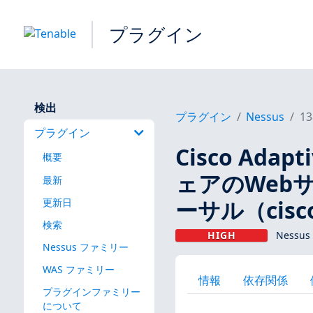
プラグイン
検出
プラグイン
Nessus
13
プラグイン
Cisco Adap
概要
ェアのWeb
最新
ーサル（cisco-
更新日
検索
HIGH
Nessus
Nessus ファミリー
WAS ファミリー
情報
依存関係
プラグインファミリー
について